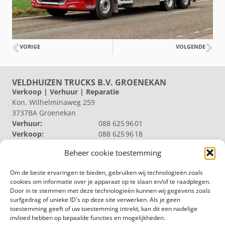
VORIGE
VOLGENDE
VELDHUIZEN TRUCKS B.V. GROENEKAN
Verkoop | Verhuur | Reparatie
Kon. Wilhelminaweg 259
3737BA Groenekan
Verhuur:
088 625 96 01
Verkoop:
088 625 96 18
Reparatie:
088 625 96 09
Beheer cookie toestemming
Algemeen:
088 625 96 00
VELDHUIZEN TRUCKS B.V. LOOSDRECHT
Om de beste ervaringen te bieden, gebruiken wij technologieën zoals
Productie | Magazijn
cookies om informatie over je apparaat op te slaan en/of te raadplegen.
Nieuw Loosdrechtsedijk 40
Door in te stemmen met deze technologieën kunnen wij gegevens zoals
1231 KZ Loosdrecht
surfgedrag of unieke ID's op deze site verwerken. Als je geen
Magazijn:
088 625 96 60
toestemming geeft of uw toestemming intrekt, kan dit een nadelige
Algemeen:
088 625 96 00
invloed hebben op bepaalde functies en mogelijkheden.