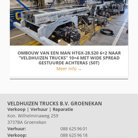
OMBOUW VAN EEN MAN HTGX-28.520 6×2 NAAR
“VELDHUIZEN TRUCKS” 10×4 MET WIDE SPREAD
GESTUURDE ACHTERAS (50T)
Meer info →
VELDHUIZEN TRUCKS B.V. GROENEKAN
Verkoop | Verhuur | Reparatie
Kon. Wilhelminaweg 259
3737BA Groenekan
Verhuur:
088 625 96 01
Verkoop:
088 625 96 18