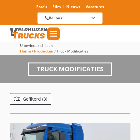
Foto’s
Film
Nieuws
Vacatures
Verhuur
088 625 96 01
Magazijn
Bel ons
088 625 96 60
Reparatie
088 625 96 09
Verkoop
088 625 96 18
Algemeen
088 625 96 00
U bevindt zich hier:
Home
/
Producten
/
Truck Modificaties
TRUCK MODIFICATIES
Gefilterd (3)