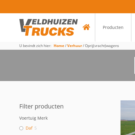
Producten
U bevindt zich hier:
Home
/
Verhuur
/
Oprij(vracht)wagens
Filter producten
Voertuig Merk
Daf
5