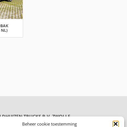
DBAK
 NL)
LDHUIZEN TRUCKS B.V. ZWOLLE
oductie
Beheer cookie toestemming