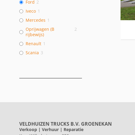
Ford
2
Iveco
1
Mercedes
1
Oprijwagen (B
2
rijbewijs)
Renault
1
Scania
3
VELDHUIZEN TRUCKS B.V. GROENEKAN
Verkoop | Verhuur | Reparatie