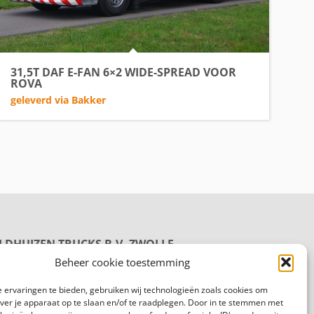
31,5T DAF E-FAN 6×2 WIDE-SPREAD VOOR
ROVA
geleverd via Bakker
LDHUIZEN TRUCKS B.V. ZWOLLE
oductie
Beheer cookie toestemming
rmelenweg 158
8 PL Zwolle
 ervaringen te bieden, gebruiken wij technologieën zoals cookies om
gemeen:
088 625 96 00
over je apparaat op te slaan en/of te raadplegen. Door in te stemmen met