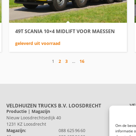
49T SCANIA 10×4 MIDLIFT VOOR MAESSEN
geleverd uit voorraad
1
2
3
…
16
VELDHUIZEN TRUCKS B.V. LOOSDRECHT
VE
Productie | Magazijn
Pr
Nieuw Loosdrechtsedijk 40
He
1231 KZ Loosdrecht
802
Om de beste
Magazijn:
088 625 96 60
Al
informatie 