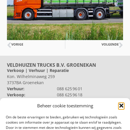
VORIGE
VOLGENDE
VELDHUIZEN TRUCKS B.V. GROENEKAN
Verkoop | Verhuur | Reparatie
Kon. Wilhelminaweg 259
3737BA Groenekan
Verhuur:
088 625 96 01
Verkoop:
088 625 96 18
Reparatie:
088 625 96 09
Beheer cookie toestemming
Algemeen:
088 625 96 00
VELDHUIZEN TRUCKS B.V. LOOSDRECHT
Om de beste ervaringen te bieden, gebruiken wij technologieën zoals
Productie | Magazijn
cookies om informatie over je apparaat op te slaan en/of te raadplegen.
Nieuw Loosdrechtsedijk 40
Door in te stemmen met deze technologieën kunnen wij gegevens zoals
1231 KZ Loosdrecht