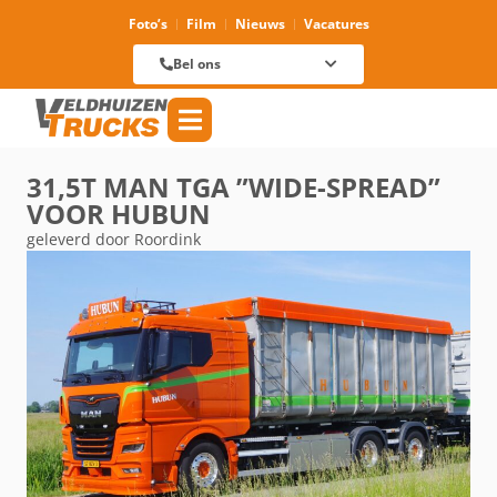
Foto’s
Film
Nieuws
Vacatures
Verhuur
088 625 96 01
Magazijn
Bel ons
088 625 96 60
Reparatie
088 625 96 09
Verkoop
088 625 96 18
Algemeen
088 625 96 00
31,5T MAN TGA ”WIDE-SPREAD”
VOOR HUBUN
geleverd door Roordink