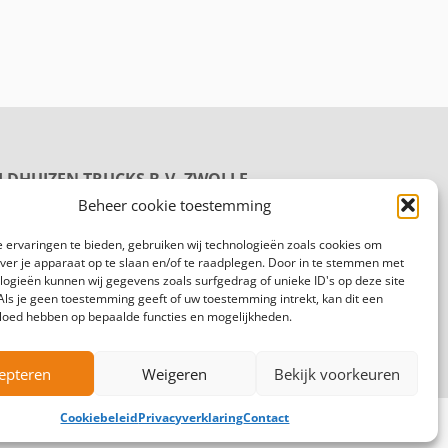
LDHUIZEN TRUCKS B.V. ZWOLLE
oductie
Beheer cookie toestemming
rmelenweg 158
8 PL Zwolle
 ervaringen te bieden, gebruiken wij technologieën zoals cookies om
gemeen:
088 625 96 00
over je apparaat op te slaan en/of te raadplegen. Door in te stemmen met
logieën kunnen wij gegevens zoals surfgedrag of unieke ID's op deze site
Als je geen toestemming geeft of uw toestemming intrekt, kan dit een
vloed hebben op bepaalde functies en mogelijkheden.
epteren
Weigeren
Bekijk voorkeuren
Cookiebeleid
Privacyverklaring
Contact
lgemene voorwaarden
Privacyverklaring
Cookiebeleid