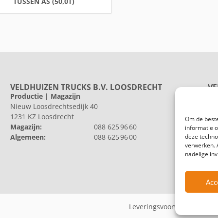
TUSSEN AS (50,0T)
VELDHUIZEN TRUCKS B.V. LOOSDRECHT
VE
Productie | Magazijn
Pr
Nieuw Loosdrechtsedijk 40
He
1231 KZ Loosdrecht
802
Om de beste
Magazijn:
088 625 96 60
Al
informatie 
deze techno
Algemeen:
088 625 96 00
verwerken. 
nadelige in
Acc
Leveringsvoorwaarden
A