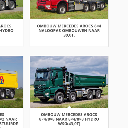
AROCS
OMBOUW MERCEDES AROCS 8×4
 HYDRO
NALOOPAS OMBOUWEN NAAR
39,0T.
ES
OMBOUW MERCEDES AROCS
×2 NAAR
8×4/8×8 NAAR 8×4/8×8 HYDRO
ESTUURDE
WSG(43,0T)