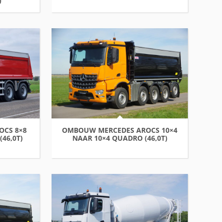
)
OCS 8×8
OMBOUW MERCEDES AROCS 10×4
46,0T)
NAAR 10×4 QUADRO (46,0T)