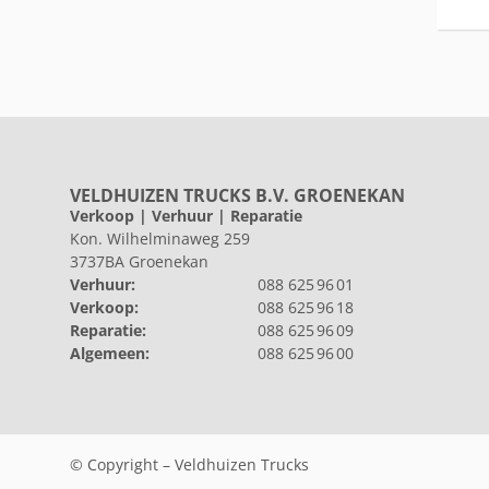
VELDHUIZEN TRUCKS B.V. GROENEKAN
Verkoop | Verhuur | Reparatie
Kon. Wilhelminaweg 259
3737BA Groenekan
Verhuur:
088 625 96 01
Verkoop:
088 625 96 18
Reparatie:
088 625 96 09
Algemeen:
088 625 96 00
© Copyright – Veldhuizen Trucks