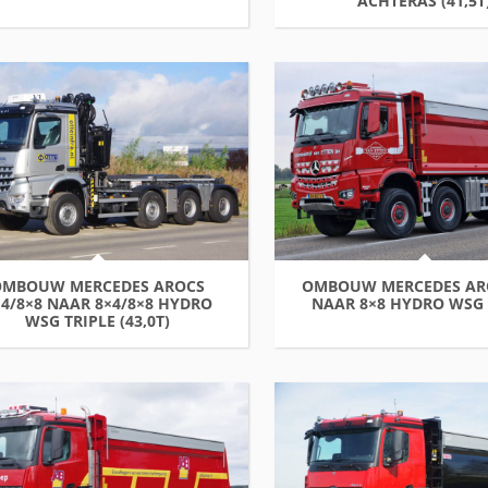
ACHTERAS (41,5T
OMBOUW MERCEDES AROCS
OMBOUW MERCEDES AR
×4/8×8 NAAR 8×4/8×8 HYDRO
NAAR 8×8 HYDRO WSG (
WSG TRIPLE (43,0T)