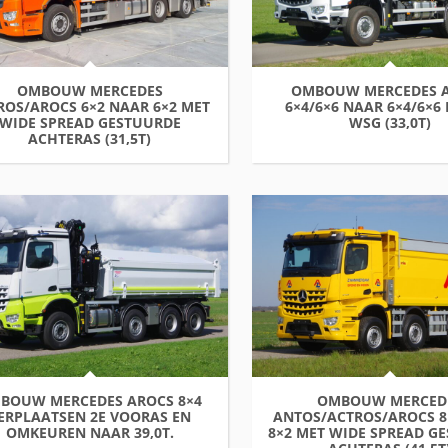
OMBOUW MERCEDES
OMBOUW MERCEDES 
ROS/AROCS 6×2 NAAR 6×2 MET
6×4/6×6 NAAR 6×4/6×6
WIDE SPREAD GESTUURDE
WSG (33,0T)
ACHTERAS (31,5T)
BOUW MERCEDES AROCS 8×4
OMBOUW MERCED
ERPLAATSEN 2E VOORAS EN
ANTOS/ACTROS/AROCS 8
OMKEUREN NAAR 39,0T.
8×2 MET WIDE SPREAD G