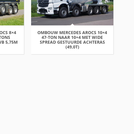
OCS 8×4
OMBOUW MERCEDES AROCS 10×4
-TONS
47-TON NAAR 10×4 MET WIDE
WB 5,75M
SPREAD GESTUURDE ACHTERAS
(49,0T)