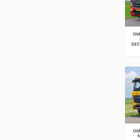
OM
GES
OM