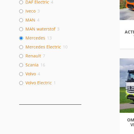
DAF Electric
4
Iveco
3
MAN
4
MAN waterstof
3
ACT
Mercedes
13
Mercedes Electric
10
Renault
7
Scania
16
Volvo
4
Volvo Electric
1
OM
V