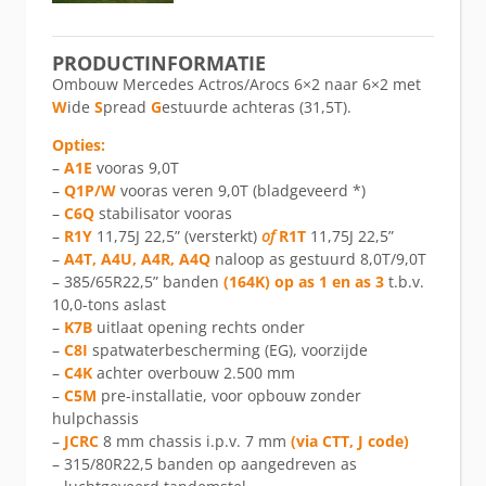
PRODUCTINFORMATIE
Ombouw Mercedes Actros/Arocs 6×2 naar 6×2 met
W
ide
S
pread
G
estuurde achteras (31,5T).
Opties:
–
A1E
vooras 9,0T
–
Q1P/W
vooras veren 9,0T (bladgeveerd *)
–
C6Q
stabilisator vooras
–
R1Y
11,75J 22,5” (versterkt)
of
R1T
11,75J 22,5”
–
A4T, A4U, A4R, A4Q
naloop as gestuurd 8,0T/9,0T
– 385/65R22,5” banden
(164K) op as 1 en as 3
t.b.v.
10,0-tons aslast
–
K7B
uitlaat opening rechts onder
–
C8I
spatwaterbescherming (EG), voorzijde
–
C4K
achter overbouw 2.500 mm
–
C5M
pre-installatie, voor opbouw zonder
hulpchassis
–
JCRC
8 mm chassis i.p.v. 7 mm
(via CTT, J code)
– 315/80R22,5 banden op aangedreven as