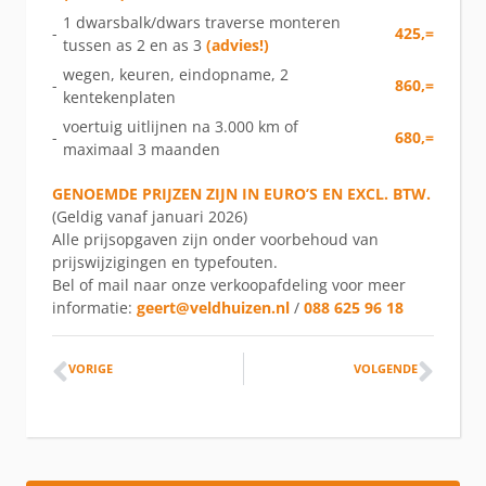
1 dwarsbalk/dwars traverse monteren
-
425,=
tussen as 2 en as 3
(advies!)
wegen, keuren, eindopname, 2
-
860,=
kentekenplaten
voertuig uitlijnen na 3.000 km of
-
680,=
maximaal 3 maanden
GENOEMDE PRIJZEN ZIJN IN EURO’S EN EXCL. BTW.
(Geldig vanaf januari 2026)
Alle prijsopgaven zijn onder voorbehoud van
prijswijzigingen en typefouten.
Bel of mail naar onze verkoopafdeling voor meer
informatie:
geert@veldhuizen.nl
/
088 625 96 18
VORIGE
VOLGENDE