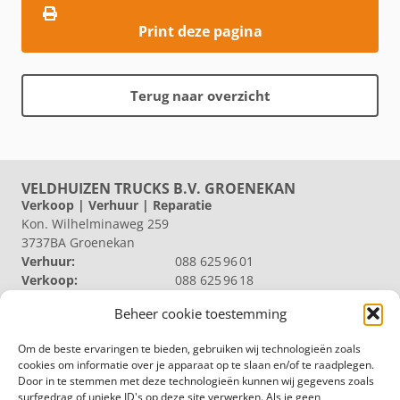
Print deze pagina
Terug naar overzicht
VELDHUIZEN TRUCKS B.V. GROENEKAN
Verkoop | Verhuur | Reparatie
Kon. Wilhelminaweg 259
3737BA Groenekan
Verhuur:
088 625 96 01
Verkoop:
088 625 96 18
Reparatie:
088 625 96 09
Beheer cookie toestemming
Algemeen:
088 625 96 00
VELDHUIZEN TRUCKS B.V. LOOSDRECHT
Om de beste ervaringen te bieden, gebruiken wij technologieën zoals
Productie | Magazijn
cookies om informatie over je apparaat op te slaan en/of te raadplegen.
Nieuw Loosdrechtsedijk 40
Door in te stemmen met deze technologieën kunnen wij gegevens zoals
1231 KZ Loosdrecht
surfgedrag of unieke ID's op deze site verwerken. Als je geen