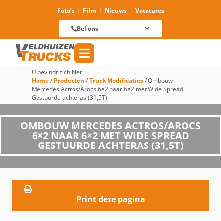
Foto’s
Film
Nieuws
Vacatures
Verhuur
088 625 96 01
Magazijn
Bel ons
088 625 96 60
Reparatie
088 625 96 09
Verkoop
088 625 96 18
Algemeen
088 625 96 00
U bevindt zich hier:
Home
/
Producten
/
Truck Modificaties
/
Ombouw
Mercedes Actros/Arocs 6×2 naar 6×2 met Wide Spread
Gestuurde achteras (31,5T)
OMBOUW MERCEDES ACTROS/AROCS
6×2 NAAR 6×2 MET WIDE SPREAD
GESTUURDE ACHTERAS (31,5T)
Print deze pagina