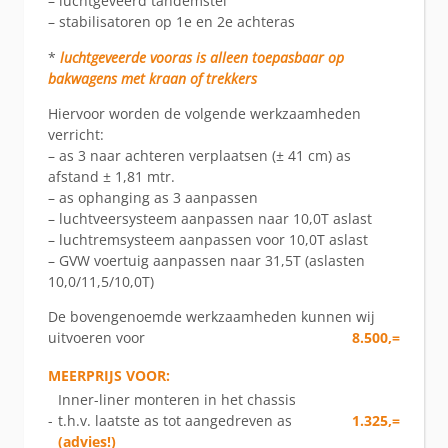
– luchtgeveerd tandemstel
– stabilisatoren op 1e en 2e achteras
*
luchtgeveerde vooras is alleen toepasbaar op
bakwagens met kraan of trekkers
Hiervoor worden de volgende werkzaamheden
verricht:
– as 3 naar achteren verplaatsen (± 41 cm) as
afstand ± 1,81 mtr.
– as ophanging as 3 aanpassen
– luchtveersysteem aanpassen naar 10,0T aslast
– luchtremsysteem aanpassen voor 10,0T aslast
– GVW voertuig aanpassen naar 31,5T (aslasten
10,0/11,5/10,0T)
De bovengenoemde werkzaamheden kunnen wij
uitvoeren voor
8.500,=
MEERPRIJS VOOR:
Inner-liner monteren in het chassis
-
t.h.v. laatste as tot aangedreven as
1.325,=
(advies!)