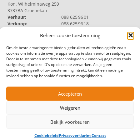
Kon. Wilhelminaweg 259
3737BA Groenekan
Verhuur:
088 625 96 01
Verkoop:
088 625 96 18
Reparatie:
088 625 96 09
Beheer cookie toestemming
Algemeen:
088 625 96 00
VELDHUIZEN TRUCKS B.V. LOOSDRECHT
Om de beste ervaringen te bieden, gebruiken wij technologieën zoals
Productie | Magazijn
cookies om informatie over je apparaat op te slaan en/of te raadplegen.
Nieuw Loosdrechtsedijk 40
Door in te stemmen met deze technologieën kunnen wij gegevens zoals
1231 KZ Loosdrecht
surfgedrag of unieke ID's op deze site verwerken. Als je geen
Magazijn:
088 625 96 60
toestemming geeft of uw toestemming intrekt, kan dit een nadelige
Algemeen:
088 625 96 00
invloed hebben op bepaalde functies en mogelijkheden.
VELDHUIZEN TRUCKS B.V. ZWOLLE
Productie
Hermelenweg 158
Accepteren
8028 PL Zwolle
Algemeen:
088 625 96 00
Weigeren
© Copyright – Veldhuizen Trucks
Bekijk voorkeuren
Leveringsvoorwaarden
Algemene voorwaarden
Cookiebeleid
Privacyverklaring
Contact
Privacyverklaring
Cookiebeleid