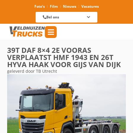
Foto’s
Film
Nieuws
Vacatures
Verhuur
088 625 96 01
Magazijn
Bel ons
088 625 96 60
Reparatie
088 625 96 09
Verkoop
088 625 96 18
Algemeen
088 625 96 00
39T DAF 8×4 2E VOORAS
VERPLAATST HMF 1943 EN 26T
HYVA HAAK VOOR GIJS VAN DIJK
geleverd door TB Utrecht