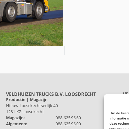
VELDHUIZEN TRUCKS B.V. LOOSDRECHT
VE
Productie | Magazijn
Pr
Nieuw Loosdrechtsedijk 40
He
1231 KZ Loosdrecht
802
Om de beste
Magazijn:
088 625 96 60
Al
informatie 
Algemeen:
088 625 96 00
deze techno
verwerken. 