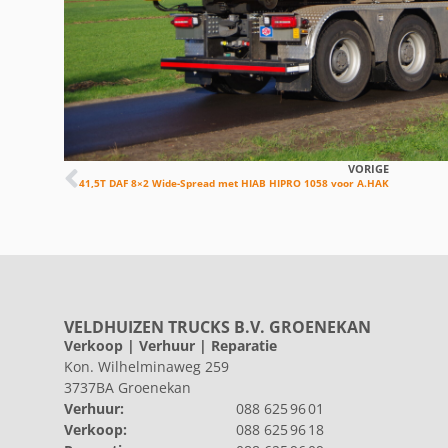
VORIGE
41,5T DAF 8×2 Wide-Spread met HIAB HIPRO 1058 voor A.HAK
VELDHUIZEN TRUCKS B.V. GROENEKAN
Verkoop | Verhuur | Reparatie
Kon. Wilhelminaweg 259
3737BA Groenekan
Verhuur:
088 625 96 01
Verkoop:
088 625 96 18