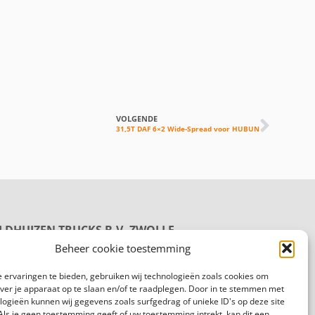
VOLGENDE
31,5T DAF 6×2 Wide-Spread voor HUBUN
LDHUIZEN TRUCKS B.V. ZWOLLE
oductie
Beheer cookie toestemming
rmelenweg 158
8 PL Zwolle
 ervaringen te bieden, gebruiken wij technologieën zoals cookies om
gemeen:
088 625 96 00
over je apparaat op te slaan en/of te raadplegen. Door in te stemmen met
logieën kunnen wij gegevens zoals surfgedrag of unieke ID's op deze site
Als je geen toestemming geeft of uw toestemming intrekt, kan dit een