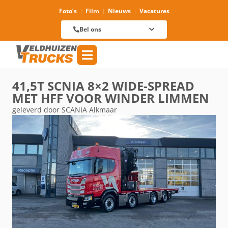
Foto’s
Film
Nieuws
Vacatures
Verhuur
088 625 96 01
Magazijn
Bel ons
088 625 96 60
Reparatie
088 625 96 09
Verkoop
088 625 96 18
Algemeen
088 625 96 00
41,5T SCNIA 8×2 WIDE-SPREAD
MET HFF VOOR WINDER LIMMEN
geleverd door SCANIA Alkmaar