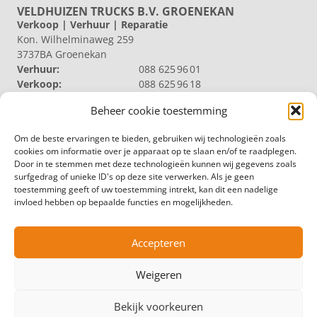
VELDHUIZEN TRUCKS B.V. GROENEKAN
Verkoop | Verhuur | Reparatie
Kon. Wilhelminaweg 259
3737BA Groenekan
Verhuur:
088 625 96 01
Verkoop:
088 625 96 18
Reparatie:
088 625 96 09
Beheer cookie toestemming
Algemeen:
088 625 96 00
VELDHUIZEN TRUCKS B.V. LOOSDRECHT
Om de beste ervaringen te bieden, gebruiken wij technologieën zoals
Productie | Magazijn
cookies om informatie over je apparaat op te slaan en/of te raadplegen.
Nieuw Loosdrechtsedijk 40
Door in te stemmen met deze technologieën kunnen wij gegevens zoals
1231 KZ Loosdrecht
surfgedrag of unieke ID's op deze site verwerken. Als je geen
Magazijn:
088 625 96 60
toestemming geeft of uw toestemming intrekt, kan dit een nadelige
Algemeen:
088 625 96 00
invloed hebben op bepaalde functies en mogelijkheden.
VELDHUIZEN TRUCKS B.V. ZWOLLE
Productie
Hermelenweg 158
Accepteren
8028 PL Zwolle
Algemeen:
088 625 96 00
Weigeren
© Copyright – Veldhuizen Trucks
Bekijk voorkeuren