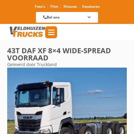
Foto’s
Film
Nieuws
Vacatures
Verhuur
088 625 96 01
Magazijn
Bel ons
088 625 96 60
Reparatie
088 625 96 09
Verkoop
088 625 96 18
Algemeen
088 625 96 00
43T DAF XF 8×4 WIDE-SPREAD
VOORRAAD
Geleverd door Truckland