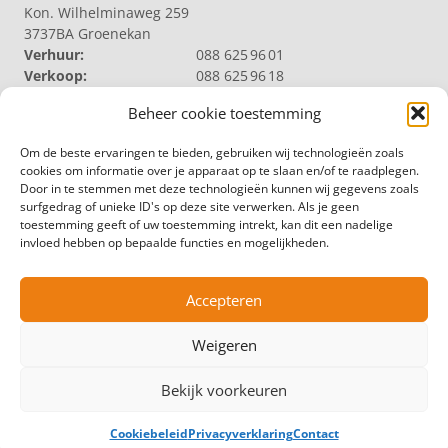
Kon. Wilhelminaweg 259
3737BA Groenekan
Verhuur:
088 625 96 01
Verkoop:
088 625 96 18
Reparatie:
088 625 96 09
Beheer cookie toestemming
Algemeen:
088 625 96 00
VELDHUIZEN TRUCKS B.V. LOOSDRECHT
Om de beste ervaringen te bieden, gebruiken wij technologieën zoals
Productie | Magazijn
cookies om informatie over je apparaat op te slaan en/of te raadplegen.
Nieuw Loosdrechtsedijk 40
Door in te stemmen met deze technologieën kunnen wij gegevens zoals
1231 KZ Loosdrecht
surfgedrag of unieke ID's op deze site verwerken. Als je geen
Magazijn:
088 625 96 60
toestemming geeft of uw toestemming intrekt, kan dit een nadelige
Algemeen:
088 625 96 00
invloed hebben op bepaalde functies en mogelijkheden.
VELDHUIZEN TRUCKS B.V. ZWOLLE
Productie
Hermelenweg 158
Accepteren
8028 PL Zwolle
Algemeen:
088 625 96 00
Weigeren
© Copyright – Veldhuizen Trucks
Bekijk voorkeuren
Leveringsvoorwaarden
Algemene voorwaarden
Cookiebeleid
Privacyverklaring
Contact
Privacyverklaring
Cookiebeleid