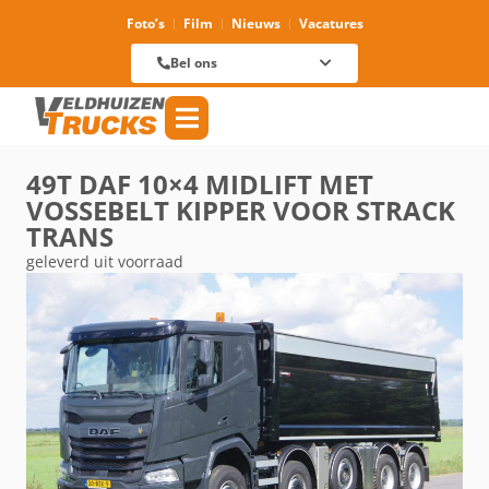
Foto’s
Film
Nieuws
Vacatures
Verhuur
088 625 96 01
Magazijn
Bel ons
088 625 96 60
Reparatie
088 625 96 09
Verkoop
088 625 96 18
Algemeen
088 625 96 00
49T DAF 10×4 MIDLIFT MET
VOSSEBELT KIPPER VOOR STRACK
TRANS
geleverd uit voorraad