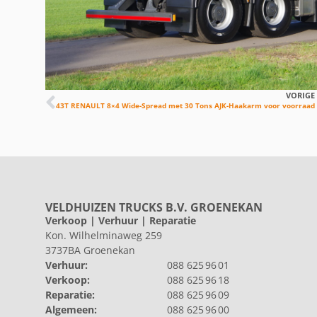
VORIGE
43T RENAULT 8×4 Wide-Spread met 30 Tons AJK-Haakarm voor voorraad
VELDHUIZEN TRUCKS B.V. GROENEKAN
Verkoop | Verhuur | Reparatie
Kon. Wilhelminaweg 259
3737BA Groenekan
Verhuur:
088 625 96 01
Verkoop:
088 625 96 18
Reparatie:
088 625 96 09
Algemeen:
088 625 96 00