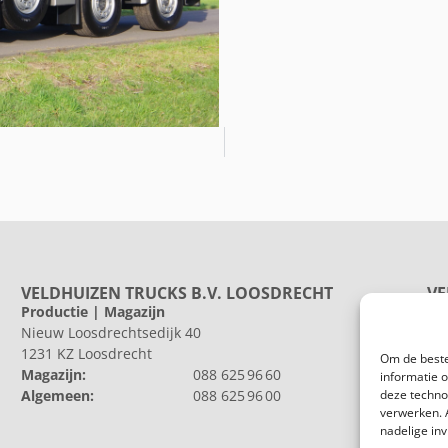
VELDHUIZEN TRUCKS B.V. LOOSDRECHT
VE
Productie | Magazijn
Pr
Nieuw Loosdrechtsedijk 40
He
1231 KZ Loosdrecht
802
Om de beste
Magazijn:
088 625 96 60
Al
informatie 
Algemeen:
088 625 96 00
deze techno
verwerken. 
nadelige in