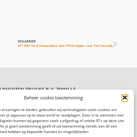
VOLGENDE
47T DAF 10×4 Slaapcabine met HYVA-kipper voor Van Eeuwijk
LDHUIZEN TRUCKS B.V. ZWOLLE
oductie
Beheer cookie toestemming
rmelenweg 158
8 PL Zwolle
 ervaringen te bieden, gebruiken wij technologieën zoals cookies om
gemeen:
088 625 96 00
over je apparaat op te slaan en/of te raadplegen. Door in te stemmen met
logieën kunnen wij gegevens zoals surfgedrag of unieke ID's op deze site
Als je geen toestemming geeft of uw toestemming intrekt, kan dit een
vloed hebben op bepaalde functies en mogelijkheden.