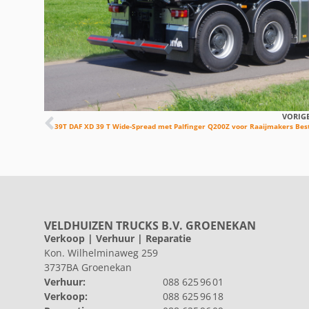
VORIG
39T DAF XD 39 T Wide-Spread met Palfinger Q200Z voor Raaijmakers Bes
VELDHUIZEN TRUCKS B.V. GROENEKAN
Verkoop | Verhuur | Reparatie
Kon. Wilhelminaweg 259
3737BA Groenekan
Verhuur:
088 625 96 01
Verkoop:
088 625 96 18