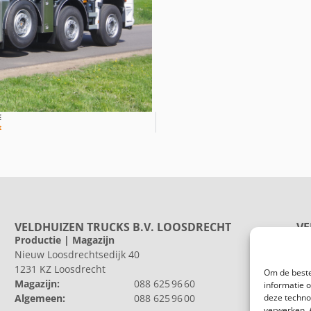
E
t
VELDHUIZEN TRUCKS B.V. LOOSDRECHT
VE
Productie | Magazijn
Pr
Nieuw Loosdrechtsedijk 40
He
1231 KZ Loosdrecht
802
Om de beste
Magazijn:
088 625 96 60
Al
informatie 
Algemeen:
088 625 96 00
deze techno
verwerken. 