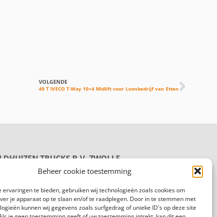
VOLGENDE
49 T IVECO T-Way 10×4 Midlift voor Loonbedrijf van Etten
LDHUIZEN TRUCKS B.V. ZWOLLE
oductie
Beheer cookie toestemming
rmelenweg 158
8 PL Zwolle
 ervaringen te bieden, gebruiken wij technologieën zoals cookies om
gemeen:
088 625 96 00
over je apparaat op te slaan en/of te raadplegen. Door in te stemmen met
logieën kunnen wij gegevens zoals surfgedrag of unieke ID's op deze site
Als je geen toestemming geeft of uw toestemming intrekt, kan dit een