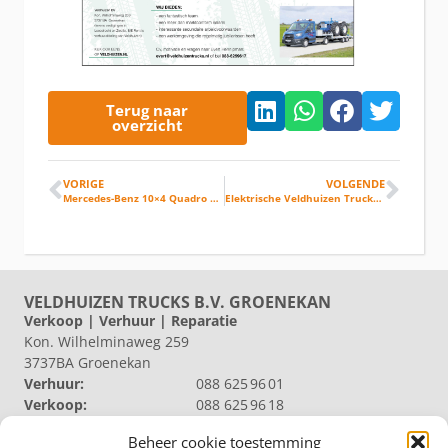
Terug naar
overzicht
VORIGE
VOLGENDE
Mercedes-Benz 10×4 Quadro voor Remmits
Elektrische Veldhuizen Trucks 8×2 Wide-Spread voor AH Vrij
VELDHUIZEN TRUCKS B.V. GROENEKAN
Verkoop | Verhuur | Reparatie
Kon. Wilhelminaweg 259
3737BA Groenekan
Verhuur:
088 625 96 01
Verkoop:
088 625 96 18
Reparatie:
088 625 96 09
Beheer cookie toestemming
Algemeen:
088 625 96 00