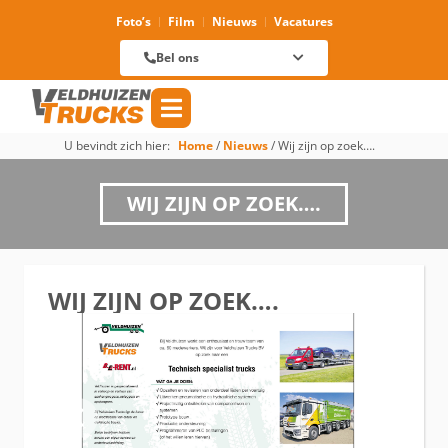
Foto’s
Film
Nieuws
Vacatures
Verhuur
088 625 96 01
Magazijn
Bel ons
088 625 96 60
Reparatie
088 625 96 09
Verkoop
088 625 96 18
Algemeen
088 625 96 00
U bevindt zich hier:
Home
/
Nieuws
/
Wij zijn op zoek….
WIJ ZIJN OP ZOEK….
WIJ ZIJN OP ZOEK….