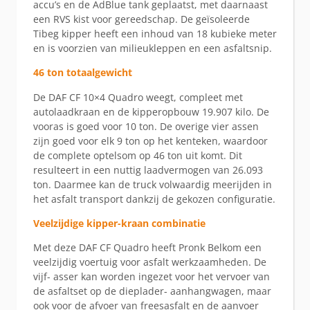
accu’s en de AdBlue tank geplaatst, met daarnaast
een RVS kist voor gereedschap. De geïsoleerde
Tibeg kipper heeft een inhoud van 18 kubieke meter
en is voorzien van milieukleppen en een asfaltsnip.
46 ton totaalgewicht
De DAF CF 10×4 Quadro weegt, compleet met
autolaadkraan en de kipperopbouw 19.907 kilo. De
vooras is goed voor 10 ton. De overige vier assen
zijn goed voor elk 9 ton op het kenteken, waardoor
de complete optelsom op 46 ton uit komt. Dit
resulteert in een nuttig laadvermogen van 26.093
ton. Daarmee kan de truck volwaardig meerijden in
het asfalt transport dankzij de gekozen configuratie.
Veelzijdige kipper-kraan combinatie
Met deze DAF CF Quadro heeft Pronk Belkom een
veelzijdig voertuig voor asfalt werkzaamheden. De
vijf- asser kan worden ingezet voor het vervoer van
de asfaltset op de dieplader- aanhangwagen, maar
ook voor de afvoer van freesasfalt en de aanvoer