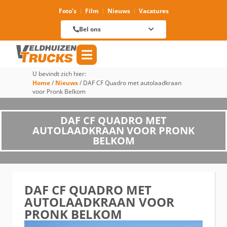
Foto’s
Film
Nieuws
Vacatures
Verhuur
088 625 96 01
Magazijn
Bel ons
088 625 96 60
Reparatie
088 625 96 09
Verkoop
088 625 96 18
Algemeen
088 625 96 00
U bevindt zich hier:
Home
/
Nieuws
/
DAF CF Quadro met autolaadkraan
voor Pronk Belkom
DAF CF QUADRO MET
AUTOLAADKRAAN VOOR PRONK
BELKOM
DAF CF QUADRO MET
AUTOLAADKRAAN VOOR
PRONK BELKOM