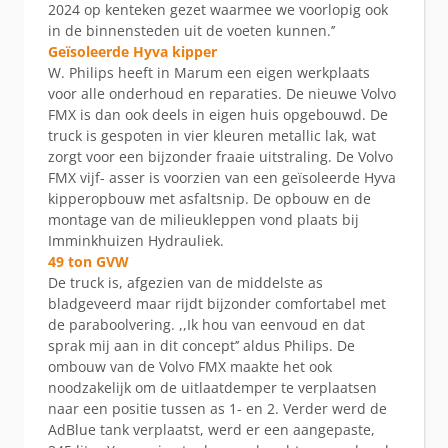
2024 op kenteken gezet waarmee we voorlopig ook
in de binnensteden uit de voeten kunnen.’’
Geïsoleerde Hyva kipper
W. Philips heeft in Marum een eigen werkplaats
voor alle onderhoud en reparaties. De nieuwe Volvo
FMX is dan ook deels in eigen huis opgebouwd. De
truck is gespoten in vier kleuren metallic lak, wat
zorgt voor een bijzonder fraaie uitstraling. De Volvo
FMX vijf- asser is voorzien van een geïsoleerde Hyva
kipperopbouw met asfaltsnip. De opbouw en de
montage van de milieukleppen vond plaats bij
Imminkhuizen Hydrauliek.
49 ton GVW
De truck is, afgezien van de middelste as
bladgeveerd maar rijdt bijzonder comfortabel met
de paraboolvering. ,,Ik hou van eenvoud en dat
sprak mij aan in dit concept’’ aldus Philips. De
ombouw van de Volvo FMX maakte het ook
noodzakelijk om de uitlaatdemper te verplaatsen
naar een positie tussen as 1- en 2. Verder werd de
AdBlue tank verplaatst, werd er een aangepaste,