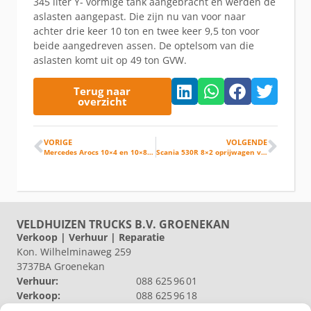
345 liter Y- vormige tank aangebracht en werden de
aslasten aangepast. Die zijn nu van voor naar
achter drie keer 10 ton en twee keer 9,5 ton voor
beide aangedreven assen. De optelsom van die
aslasten komt uit op 49 ton GVW.
Terug naar
overzicht
VORIGE
VOLGENDE
Mercedes Arocs 10×4 en 10×8 voor DB Kiepers
Scania 530R 8×2 oprijwagen voor Bosmans Machines
VELDHUIZEN TRUCKS B.V. GROENEKAN
Verkoop | Verhuur | Reparatie
Kon. Wilhelminaweg 259
3737BA Groenekan
Verhuur:
088 625 96 01
Verkoop:
088 625 96 18
Reparatie:
088 625 96 09