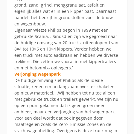
grond, zand, grind, menggranulaat, asfalt en
eigenlijk alles wat er in een kipper past. Daarnaast
handelt het bedrijf in grondstoffen voor de bouw-
en wegenbouw.
Eigenaar Wietze Philips begon in 1999 met een
gebruikte Scania. ,,Sindsdien zijn we gegroeid naar
de huidige omvang van 20 trucks, uiteenlopend van
8×4 tot 10×6 en 10×4 kippers. Verder hebben we
een truck met autolaadkraan en hebben we diverse
trekkers. Die zetten we vooral in met kippertrailers
en met betonmix- opleggers.’’
Verjonging wagenpark
De huidige omvang ziet Philips als de ideale
situatie, reden om nu langzaam over te schakelen
op nieuw materieel. ,,Wij hebben tot nu toe alleen
met gebruikte trucks en trailers gewerkt. We zijn nu
op een punt gekomen dat ik geen groei meer
ambieer, maar een verjonging van het wagenpark.
Voor een deel wordt dat ook ingegeven door
maatregelen zoals de Zero- Emissie Zones en de
vrachtwagenheffing. Overigens is deze truck nog in