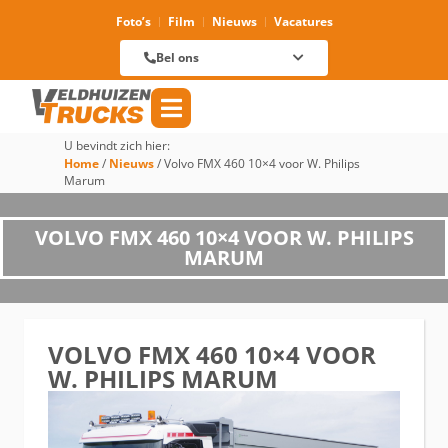
Foto’s
Film
Nieuws
Vacatures
Verhuur
088 625 96 01
Magazijn
Bel ons
088 625 96 60
Reparatie
088 625 96 09
Verkoop
088 625 96 18
Algemeen
088 625 96 00
U bevindt zich hier:
Home
/
Nieuws
/
Volvo FMX 460 10×4 voor W. Philips
Marum
VOLVO FMX 460 10×4 VOOR W. PHILIPS
MARUM
VOLVO FMX 460 10×4 VOOR
W. PHILIPS MARUM