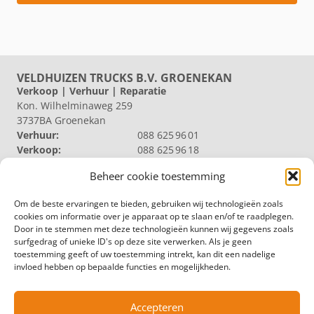
VELDHUIZEN TRUCKS B.V. GROENEKAN
Verkoop | Verhuur | Reparatie
Kon. Wilhelminaweg 259
3737BA Groenekan
Verhuur:
088 625 96 01
Verkoop:
088 625 96 18
Reparatie:
088 625 96 09
Beheer cookie toestemming
Algemeen:
088 625 96 00
VELDHUIZEN TRUCKS B.V. LOOSDRECHT
Om de beste ervaringen te bieden, gebruiken wij technologieën zoals
Productie | Magazijn
cookies om informatie over je apparaat op te slaan en/of te raadplegen.
Nieuw Loosdrechtsedijk 40
Door in te stemmen met deze technologieën kunnen wij gegevens zoals
1231 KZ Loosdrecht
surfgedrag of unieke ID's op deze site verwerken. Als je geen
Magazijn:
088 625 96 60
toestemming geeft of uw toestemming intrekt, kan dit een nadelige
Algemeen:
088 625 96 00
invloed hebben op bepaalde functies en mogelijkheden.
VELDHUIZEN TRUCKS B.V. ZWOLLE
Productie
Hermelenweg 158
Accepteren