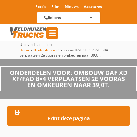
Foto’s
Film
Nieuws
Vacatures
Verhuur
088 625 96 01
Magazijn
Bel ons
088 625 96 60
Reparatie
088 625 96 09
Verkoop
088 625 96 18
Algemeen
088 625 96 00
U bevindt zich hier:
Home
/
Onderdelen
/
Ombouw DAF XD XF/FAD 8×4
verplaatsen 2e vooras en omkeuren naar 39,0T.
ONDERDELEN VOOR: OMBOUW DAF XD
XF/FAD 8×4 VERPLAATSEN 2E VOORAS
EN OMKEUREN NAAR 39,0T.
Print deze pagina