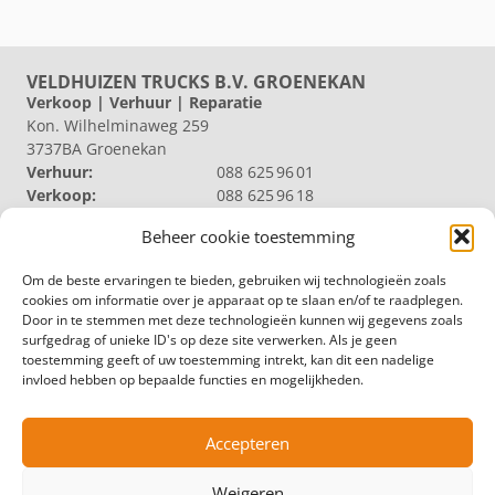
VELDHUIZEN TRUCKS B.V. GROENEKAN
Verkoop | Verhuur | Reparatie
Kon. Wilhelminaweg 259
3737BA Groenekan
Verhuur:
088 625 96 01
Verkoop:
088 625 96 18
Reparatie:
088 625 96 09
Beheer cookie toestemming
Algemeen:
088 625 96 00
VELDHUIZEN TRUCKS B.V. LOOSDRECHT
Om de beste ervaringen te bieden, gebruiken wij technologieën zoals
Productie | Magazijn
cookies om informatie over je apparaat op te slaan en/of te raadplegen.
Nieuw Loosdrechtsedijk 40
Door in te stemmen met deze technologieën kunnen wij gegevens zoals
1231 KZ Loosdrecht
surfgedrag of unieke ID's op deze site verwerken. Als je geen
Magazijn:
088 625 96 60
toestemming geeft of uw toestemming intrekt, kan dit een nadelige
Algemeen:
088 625 96 00
invloed hebben op bepaalde functies en mogelijkheden.
VELDHUIZEN TRUCKS B.V. ZWOLLE
Productie
Hermelenweg 158
Accepteren
8028 PL Zwolle
Algemeen:
088 625 96 00
Weigeren