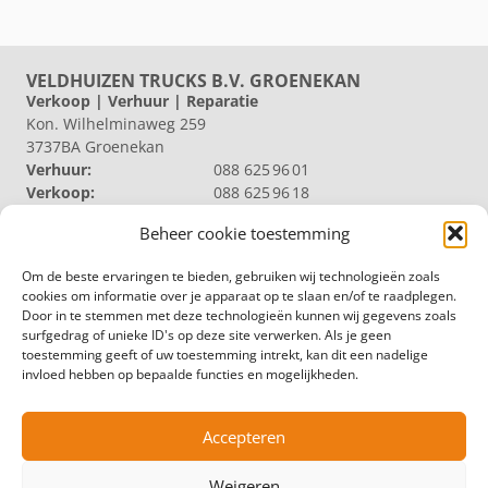
VELDHUIZEN TRUCKS B.V. GROENEKAN
Verkoop | Verhuur | Reparatie
Kon. Wilhelminaweg 259
3737BA Groenekan
Verhuur:
088 625 96 01
Verkoop:
088 625 96 18
Reparatie:
088 625 96 09
Beheer cookie toestemming
Algemeen:
088 625 96 00
VELDHUIZEN TRUCKS B.V. LOOSDRECHT
Om de beste ervaringen te bieden, gebruiken wij technologieën zoals
Productie | Magazijn
cookies om informatie over je apparaat op te slaan en/of te raadplegen.
Nieuw Loosdrechtsedijk 40
Door in te stemmen met deze technologieën kunnen wij gegevens zoals
1231 KZ Loosdrecht
surfgedrag of unieke ID's op deze site verwerken. Als je geen
Magazijn:
088 625 96 60
toestemming geeft of uw toestemming intrekt, kan dit een nadelige
Algemeen:
088 625 96 00
invloed hebben op bepaalde functies en mogelijkheden.
VELDHUIZEN TRUCKS B.V. ZWOLLE
Productie
Hermelenweg 158
Accepteren
8028 PL Zwolle
Algemeen:
088 625 96 00
Weigeren