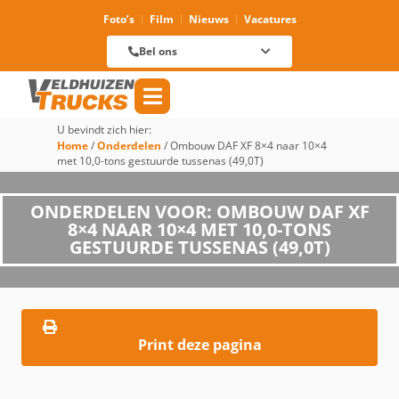
Foto’s
Film
Nieuws
Vacatures
Verhuur
088 625 96 01
Magazijn
Bel ons
088 625 96 60
Reparatie
088 625 96 09
Verkoop
088 625 96 18
Algemeen
088 625 96 00
U bevindt zich hier:
Home
/
Onderdelen
/
Ombouw DAF XF 8×4 naar 10×4
met 10,0-tons gestuurde tussenas (49,0T)
ONDERDELEN VOOR: OMBOUW DAF XF
8×4 NAAR 10×4 MET 10,0-TONS
GESTUURDE TUSSENAS (49,0T)
Print deze pagina