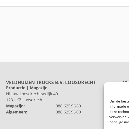
VELDHUIZEN TRUCKS B.V. LOOSDRECHT
VE
Productie | Magazijn
Pr
Nieuw Loosdrechtsedijk 40
He
1231 KZ Loosdrecht
802
Om de beste
Magazijn:
088 625 96 60
Al
informatie 
Algemeen:
088 625 96 00
deze techno
verwerken. 
nadelige in