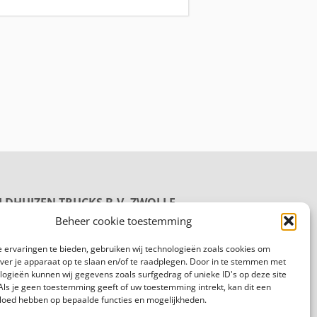
LDHUIZEN TRUCKS B.V. ZWOLLE
oductie
Beheer cookie toestemming
rmelenweg 158
8 PL Zwolle
 ervaringen te bieden, gebruiken wij technologieën zoals cookies om
gemeen:
088 625 96 00
over je apparaat op te slaan en/of te raadplegen. Door in te stemmen met
logieën kunnen wij gegevens zoals surfgedrag of unieke ID's op deze site
Als je geen toestemming geeft of uw toestemming intrekt, kan dit een
vloed hebben op bepaalde functies en mogelijkheden.