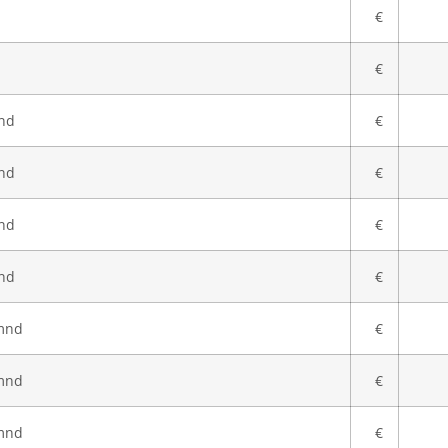
€
€
mnd
€
mnd
€
mnd
€
mnd
€
/mnd
€
/mnd
€
/mnd
€