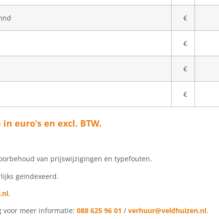
/mnd
€
€
€
€
in euro’s en excl. BTW.
voorbehoud van prijswijzigingen en typefouten.
lijks geïndexeerd.
.nl
.
g voor meer informatie:
088 625 96 01
/
verhuur@veldhuizen.nl
.