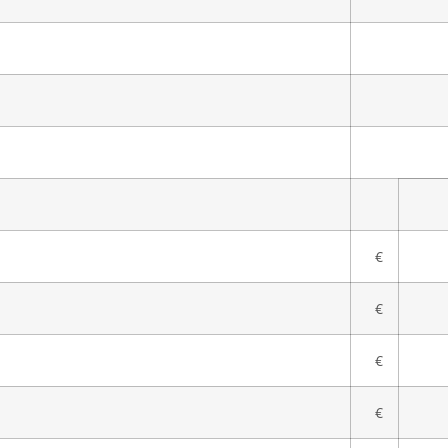
€
€
€
€