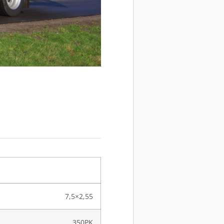
7,5×2,55
350PK