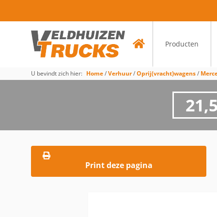
Producten
U bevindt zich hier:
Home
/
Verhuur
/
Oprij(vracht)wagens
/
Merc
21,
Print deze pagina