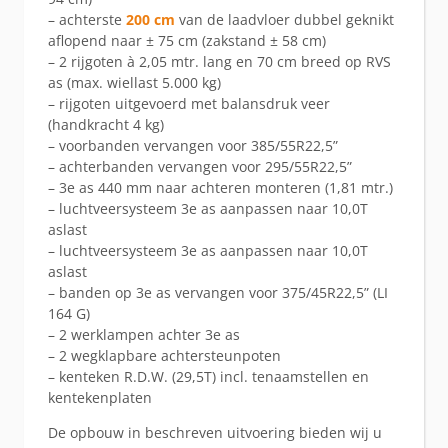
– achterste
200 cm
van de laadvloer dubbel geknikt
aflopend naar ± 75 cm (zakstand ± 58 cm)
– 2 rijgoten à 2,05 mtr. lang en 70 cm breed op RVS
as (max. wiellast 5.000 kg)
– rijgoten uitgevoerd met balansdruk veer
(handkracht 4 kg)
– voorbanden vervangen voor 385/55R22,5”
– achterbanden vervangen voor 295/55R22,5”
– 3e as 440 mm naar achteren monteren (1,81 mtr.)
– luchtveersysteem 3e as aanpassen naar 10,0T
aslast
– luchtveersysteem 3e as aanpassen naar 10,0T
aslast
– banden op 3e as vervangen voor 375/45R22,5” (LI
164 G)
– 2 werklampen achter 3e as
– 2 wegklapbare achtersteunpoten
– kenteken R.D.W. (29,5T) incl. tenaamstellen en
kentekenplaten
De opbouw in beschreven uitvoering bieden wij u