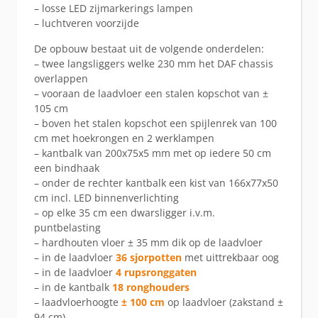
– losse LED zijmarkerings lampen
– luchtveren voorzijde
De opbouw bestaat uit de volgende onderdelen:
– twee langsliggers welke 230 mm het DAF chassis
overlappen
– vooraan de laadvloer een stalen kopschot van ±
105 cm
– boven het stalen kopschot een spijlenrek van 100
cm met hoekrongen en 2 werklampen
– kantbalk van 200x75x5 mm met op iedere 50 cm
een bindhaak
– onder de rechter kantbalk een kist van 166x77x50
cm incl. LED binnenverlichting
– op elke 35 cm een dwarsligger i.v.m.
puntbelasting
– hardhouten vloer ± 35 mm dik op de laadvloer
– in de laadvloer
36 sjorpotten
met uittrekbaar oog
– in de laadvloer
4 rupsronggaten
– in de kantbalk
18 ronghouders
– laadvloerhoogte
± 100 cm
op laadvloer (zakstand ±
94 cm)