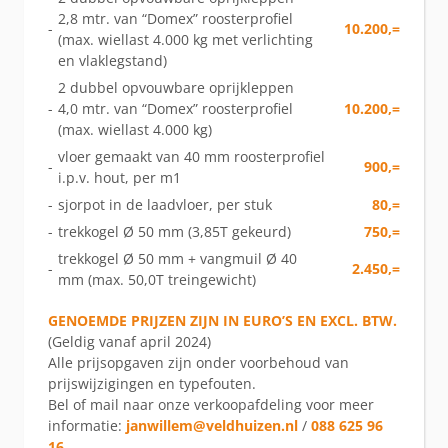
2,8 mtr. van “Domex” roosterprofiel
-
10.200,=
(max. wiellast 4.000 kg met verlichting
en vlaklegstand)
2 dubbel opvouwbare oprijkleppen
-
4,0 mtr. van “Domex” roosterprofiel
10.200,=
(max. wiellast 4.000 kg)
vloer gemaakt van 40 mm roosterprofiel
-
900,=
i.p.v. hout, per m1
-
sjorpot in de laadvloer, per stuk
80,=
-
trekkogel Ø 50 mm (3,85T gekeurd)
750,=
trekkogel Ø 50 mm + vangmuil Ø 40
-
2.450,=
mm (max. 50,0T treingewicht)
GENOEMDE PRIJZEN ZIJN IN EURO’S EN EXCL. BTW.
(Geldig vanaf april 2024)
Alle prijsopgaven zijn onder voorbehoud van
prijswijzigingen en typefouten.
Bel of mail naar onze verkoopafdeling voor meer
informatie:
janwillem@veldhuizen.nl
/
088 625 96
16