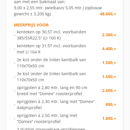
aan met een bakmaat van:
9,00 x 2,55 mtr. (wielbasis 5,05 mtr.) (opbouw
gewicht ± 3.200 kg)
48.600,=
MEERPRIJS VOOR:
kenteken op 30,5T incl. voorbanden
-
2.300,=
385/55R22,5” (LI 160 K)
kenteken op 31,5T incl. voorbanden
-
4.400,=
met LI 164 K
2e kist onder de linker kantbalk van
-
1.500,=
110x70x50 cm
3e kist onder de linker kantbalk van
-
1.500,=
110x70x50 cm
oprijgoten à 2,80 mtr. lang en 90 cm
-
2.600,=
breed met “Domex” roosterprofiel
oprijgoten à 2,30 mtr. lang met “Domex”
-
800,=
dakjesprofiel
oprijgoten à 2,50 mtr. lang met
-
1.800,=
“Domex” roosterprofiel
2 dubbel opvouwbare oprijkleppen