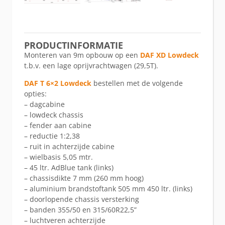
PRODUCTINFORMATIE
Monteren van 9m opbouw op een
DAF XD Lowdeck
t.b.v. een lage oprijvrachtwagen (29,5T).
DAF T 6×2 Lowdeck
bestellen met de volgende
opties:
– dagcabine
– lowdeck chassis
– fender aan cabine
– reductie 1:2,38
– ruit in achterzijde cabine
– wielbasis 5,05 mtr.
– 45 ltr. AdBlue tank (links)
– chassisdikte 7 mm (260 mm hoog)
– aluminium brandstoftank 505 mm 450 ltr. (links)
– doorlopende chassis versterking
– banden 355/50 en 315/60R22,5”
– luchtveren achterzijde