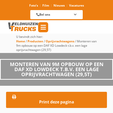
Foto’s
Film
Nieuws
Vacatures
Verhuur
088 625 96 01
Magazijn
Bel ons
088 625 96 60
Reparatie
088 625 96 09
Verkoop
088 625 96 18
Algemeen
088 625 96 00
U bevindt zich hier:
Home
/
Producten
/
Oprijvrachtwagens
/
Monteren van
9m opbouw op een DAF XD Lowdeck t.b.v. een lage
oprijvrachtwagen (29,5T)
MONTEREN VAN 9M OPBOUW OP EEN
DAF XD LOWDECK T.B.V. EEN LAGE
OPRIJVRACHTWAGEN (29,5T)
Print deze pagina