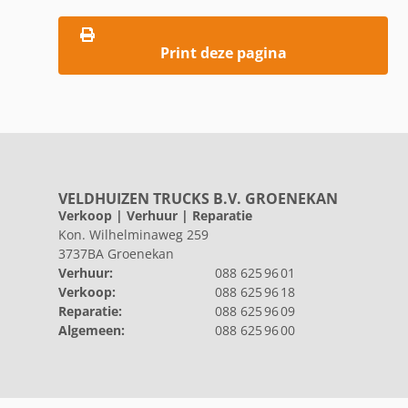
Print deze pagina
VELDHUIZEN TRUCKS B.V. GROENEKAN
Verkoop | Verhuur | Reparatie
Kon. Wilhelminaweg 259
3737BA Groenekan
Verhuur:
088 625 96 01
Verkoop:
088 625 96 18
Reparatie:
088 625 96 09
Algemeen:
088 625 96 00