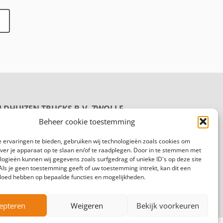
LDHUIZEN TRUCKS B.V. ZWOLLE
oductie
Beheer cookie toestemming
rmelenweg 158
8 PL Zwolle
 ervaringen te bieden, gebruiken wij technologieën zoals cookies om
gemeen:
088 625 96 00
over je apparaat op te slaan en/of te raadplegen. Door in te stemmen met
logieën kunnen wij gegevens zoals surfgedrag of unieke ID's op deze site
Als je geen toestemming geeft of uw toestemming intrekt, kan dit een
vloed hebben op bepaalde functies en mogelijkheden.
epteren
Weigeren
Bekijk voorkeuren