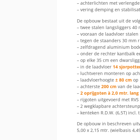
– achterlichten met verlengde
– vering demping en stabilisat
De opbouw bestaat uit de vol
– twee stalen langsliggers 4
– vooraan de laadvloer stalen
– tegen de staanders 30 mm r
– zelfdragend aluminium bode
– onder de rechter kantbalk e
– op elke 35 cm een dwarsligg
– in de laadvloer
14 sjorpotte
– luchtveren monteren op ach
– laadvloerhoogte
± 80 cm
op 
– achterste
200 cm
van de laa
–
2 oprijgoten à 2,0 mtr. lan
– rijgoten uitgevoerd met RVS
– 2 wegklapbare achtersteun
– kenteken R.D.W. (6,5T) incl.
De opbouw in beschreven uitv
5,00 x 2,15 mtr. (wielbasis 4,