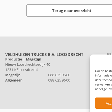
Terug naar overzicht
VELDHUIZEN TRUCKS B.V. LOOSDRECHT
VE
Productie | Magazijn
Pr
Nieuw Loosdrechtsedijk 40
He
1231 KZ Loosdrecht
802
Om de beste
Magazijn:
088 625 96 60
Al
informatie 
deze techno
Algemeen:
088 625 96 00
verwerken. 
nadelige in
Acc