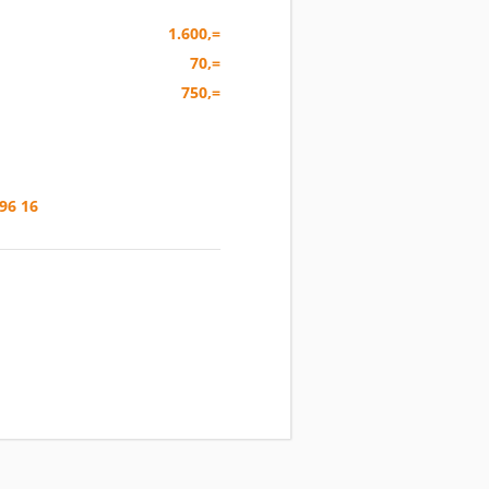
1.600,=
70,=
750,=
96 16