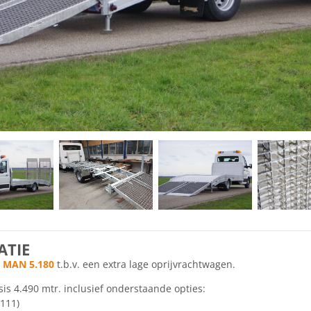
TIE
n
MAN 5.180
t.b.v. een extra lage oprijvrachtwagen.
is 4.490 mtr. inclusief onderstaande opties:
/111)