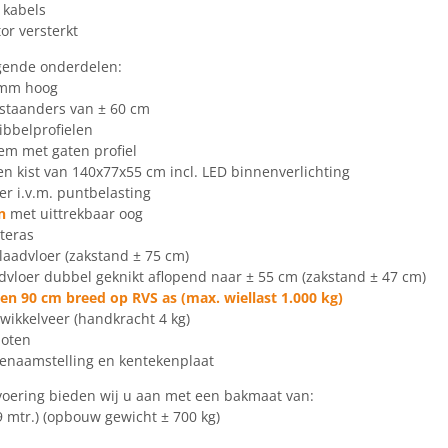
 kabels
or versterkt
gende onderdelen:
0 mm hoog
 staanders van ± 60 cm
ibbelprofielen
m met gaten profiel
en kist van 140x77x55 cm incl. LED binnenverlichting
er i.v.m. puntbelasting
n
met uittrekbaar oog
teras
laadvloer (zakstand ± 75 cm)
dvloer dubbel geknikt aflopend naar ± 55 cm (zakstand ± 47 cm)
g en 90 cm breed op RVS as (max. wiellast 1.000 kg)
 wikkelveer (handkracht 4 kg)
poten
 tenaamstelling en kentekenplaat
oering bieden wij u aan met een bakmaat van:
49 mtr.) (opbouw gewicht ± 700 kg)