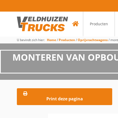
Producten
U bevindt zich hier:
Home
/
Producten
/
Oprijvrachtwagens
/
mont
MONTEREN VAN OPBOUW 
Print deze pagina