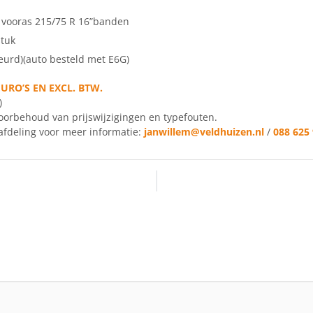
s vooras 215/75 R 16”banden
stuk
eurd)(auto besteld met E6G)
URO’S EN EXCL. BTW.
)
voorbehoud van prijswijzigingen en typefouten.
afdeling voor meer informatie:
janwillem@veldhuizen.nl
/
088 625 