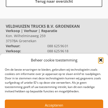
Terug naar overzicht
VELDHUIZEN TRUCKS B.V. GROENEKAN
Verkoop | Verhuur | Reparatie
Kon. Wilhelminaweg 259
3737BA Groenekan
Verhuur:
088 625 96 01
Verkoop:
088 625 96 18
Reparatie:
088 625 96 09
Beheer cookie toestemming
Algemeen:
088 625 96 00
VELDHUIZEN TRUCKS B.V. LOOSDRECHT
Om de beste ervaringen te bieden, gebruiken wij technologieën zoals
Productie | Magazijn
cookies om informatie over je apparaat op te slaan en/of te raadplegen.
Nieuw Loosdrechtsedijk 40
Door in te stemmen met deze technologieën kunnen wij gegevens zoals
1231 KZ Loosdrecht
surfgedrag of unieke ID's op deze site verwerken. Als je geen
Magazijn:
088 625 96 60
toestemming geeft of uw toestemming intrekt, kan dit een nadelige
Algemeen:
088 625 96 00
invloed hebben op bepaalde functies en mogelijkheden.
VELDHUIZEN TRUCKS B.V. ZWOLLE
Productie
Hermelenweg 158
Accepteren