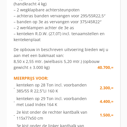
(handkracht 4 kg)
– 2 wegklapbare achtersteunpoten
– achteras banden vervangen voor 295/55R22,5″
– banden op 3e as vervangen voor 375/45R22″
– 2 werklampen achter de 3e as
– kenteken R.D.W. (27,0T) incl. tenaamstellen en
kentekenplaat
De opbouw in beschreven uitvoering bieden wij u
aan met een bakmaat van:
8,50 x 2,55 mtr. (wielbasis 5,20 mtr.) (opbouw
gewicht ± 3.000 kg)
40.700,=
MEERPRIJS VOOR:
kenteken op 28 Ton incl. voorbanden
-
2.300,=
385/55 R 22,5”LI 160 K
kenteken op 29 Ton incl. voorbanden
-
4.400,=
met Load Index 164 K
2e kist onder de rechter kantbalk van
-
1.500,=
115x77x50 cm
3e kist onder de linker kantbalk van