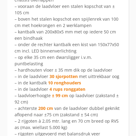
– vooraan de laadvloer een stalen kopschot van ±
105 cm
– boven het stalen kopschot een spijlenrek van 100
cm met hoekrongen en 2 werklampen
– kantbalk van 200x80x5 mm met op iedere 50 cm
een bindhaak
– onder de rechter kantbalk een kist van 150x77x50
cm incl. LED binnenverlichting
– op elke 35 cm een dwarsligger i.v.m.
puntbelasting
– hardhouten vloer ± 35 mm dik op de laadvloer
– in de laadvloer
30 sjorpotten
met uittrekbaar oog
– in de kantbalk
10 ronghouders
– in de laadvloer
4 rups ronggaten
– laadvloerhoogte
± 99 cm
op laadvloer (zakstand ±
92 cm)
– achterste
200 cm
van de laadvloer dubbel geknikt
aflopend naar ±75 cm (zakstand ± 54 cm)
– 2 rijgoten à 2,05 mtr. lang en 70 cm breed op RVS
as (max. wiellast 5.000 kg)
– rijgoten uitgevoerd met balansdruk veer