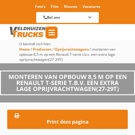
Foto’s
Film
Nieuws
Vacatures
Verhuur
088 625 96 01
Magazijn
Bel ons
088 625 96 60
Reparatie
088 625 96 09
Verkoop
088 625 96 18
Algemeen
088 625 96 00
U bevindt zich hier:
Home
/
Producten
/
Oprijvrachtwagens
/
monteren van
opbouw 8,5 m op een Renault T-serie t.b.v. een extra lage
oprijvrachtwagen(27-29T)
MONTEREN VAN OPBOUW 8,5 M OP EEN
RENAULT T-SERIE T.B.V. EEN EXTRA
LAGE OPRIJVRACHTWAGEN(27-29T)
Print deze pagina