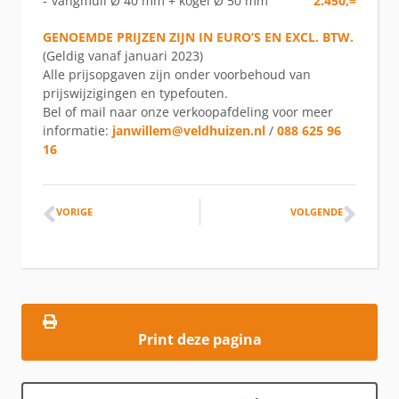
-
vangmuil Ø 40 mm + kogel Ø 50 mm
2.450,=
GENOEMDE PRIJZEN ZIJN IN EURO’S EN EXCL. BTW.
(Geldig vanaf januari 2023)
Alle prijsopgaven zijn onder voorbehoud van
prijswijzigingen en typefouten.
Bel of mail naar onze verkoopafdeling voor meer
informatie:
janwillem@veldhuizen.nl
/
088 625 96
16
VORIGE
VOLGENDE
Print deze pagina