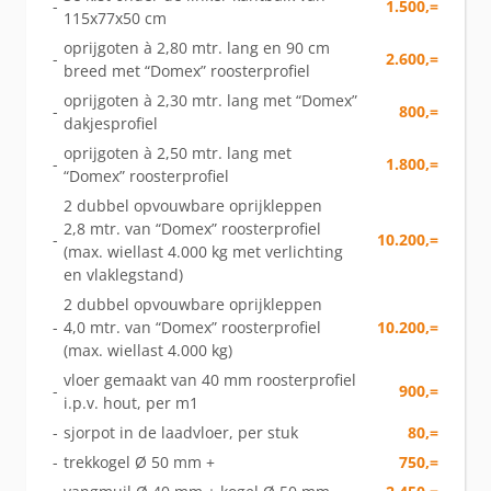
-
1.500,=
115x77x50 cm
oprijgoten à 2,80 mtr. lang en 90 cm
-
2.600,=
breed met “Domex” roosterprofiel
oprijgoten à 2,30 mtr. lang met “Domex”
-
800,=
dakjesprofiel
oprijgoten à 2,50 mtr. lang met
-
1.800,=
“Domex” roosterprofiel
2 dubbel opvouwbare oprijkleppen
2,8 mtr. van “Domex” roosterprofiel
-
10.200,=
(max. wiellast 4.000 kg met verlichting
en vlaklegstand)
2 dubbel opvouwbare oprijkleppen
-
4,0 mtr. van “Domex” roosterprofiel
10.200,=
(max. wiellast 4.000 kg)
vloer gemaakt van 40 mm roosterprofiel
-
900,=
i.p.v. hout, per m1
-
sjorpot in de laadvloer, per stuk
80,=
-
trekkogel Ø 50 mm +
750,=