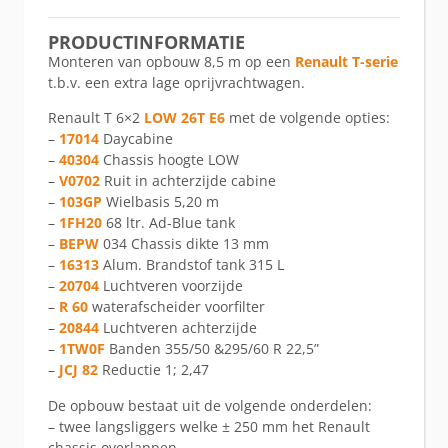
PRODUCTINFORMATIE
Monteren van opbouw 8,5 m op een
Renault T-serie
t.b.v. een extra lage oprijvrachtwagen.
Renault T 6×2
LOW 26T E6
met de volgende opties:
–
17014
Daycabine
–
40304
Chassis hoogte LOW
–
V0702
Ruit in achterzijde cabine
–
103GP
Wielbasis 5,20 m
–
1FH20
68 ltr. Ad-Blue tank
–
BEPW
034 Chassis dikte 13 mm
–
16313
Alum. Brandstof tank 315 L
–
20704
Luchtveren voorzijde
–
R 60
waterafscheider voorfilter
–
20844
Luchtveren achterzijde
–
1TW0F
Banden 355/50 &295/60 R 22,5”
–
JCJ 82
Reductie 1; 2,47
De opbouw bestaat uit de volgende onderdelen:
– twee langsliggers welke ± 250 mm het Renault
chassis overlappen