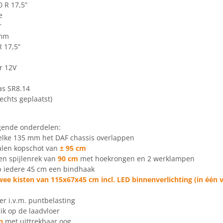
 R 17,5”
e
r
 mm
 17,5”
r 12V
s SR8.14
rechts geplaatst)
gende onderdelen:
welke 135 mm het DAF chassis overlappen
talen kopschot van
± 95 cm
en spijlenrek van
90 cm
met hoekrongen en 2 werklampen
p iedere 45 cm een bindhaak
wee kisten van 115x67x45 cm incl. LED binnenverlichting (in één v
er i.v.m. puntbelasting
ik op de laadvloer
n
met uittrekbaar oog