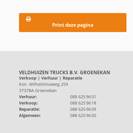
Print deze pagina
VELDHUIZEN TRUCKS B.V. GROENEKAN
Verkoop | Verhuur | Reparatie
Kon. Wilhelminaweg 259
3737BA Groenekan
Verhuur:
088 625 96 01
Verkoop:
088 625 96 18
Reparatie:
088 625 96 09
Algemeen:
088 625 96 00