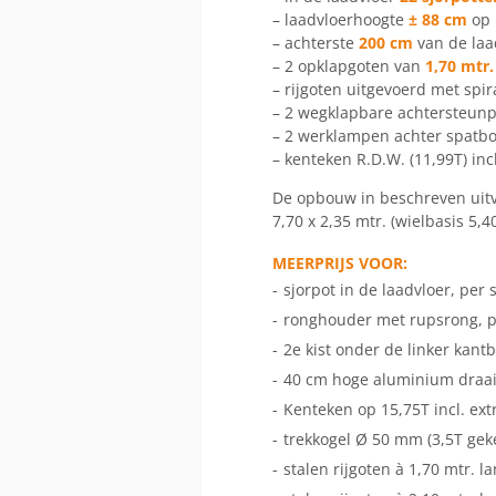
– laadvloerhoogte
± 88 cm
op 
– achterste
200 cm
van de laa
– 2 opklapgoten van
1,70 mtr.
– rijgoten uitgevoerd met spir
– 2 wegklapbare achtersteun
– 2 werklampen achter spatb
– kenteken R.D.W. (11,99T) in
De opbouw in beschreven uitv
7,70 x 2,35 mtr. (wielbasis 5,
MEERPRIJS VOOR:
-
sjorpot in de laadvloer, per 
-
ronghouder met rupsrong, p
-
2e kist onder de linker kantb
-
40 cm hoge aluminium draaib
-
Kenteken op 15,75T incl. ex
-
trekkogel Ø 50 mm (3,5T gek
-
stalen rijgoten à 1,70 mtr. la