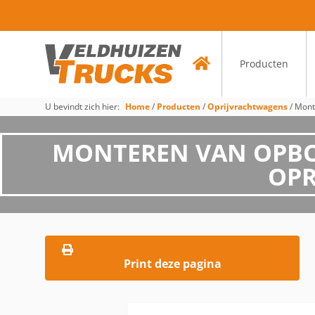
Producten
U bevindt zich hier:
Home
/
Producten
/
Oprijvrachtwagens
/
Mont
MONTEREN VAN OPBOUW
OPR
Print deze pagina