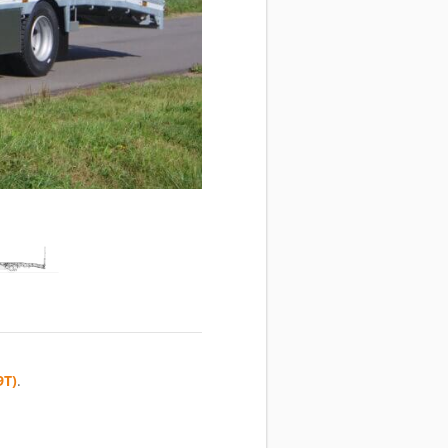
9T)
.