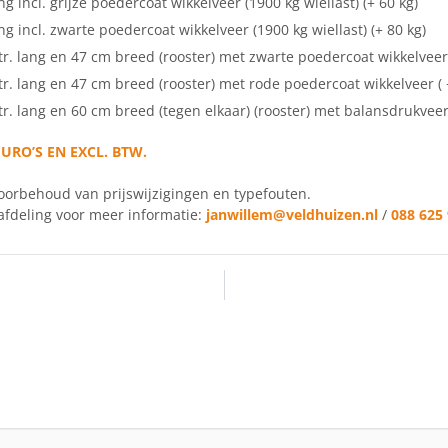
ng incl. grijze poedercoat wikkelveer (1900 kg wiellast) (+ 60 kg)
ang incl. zwarte poedercoat wikkelveer (1900 kg wiellast) (+ 80 kg)
r. lang en 47 cm breed (rooster) met zwarte poedercoat wikkelveer
r. lang en 47 cm breed (rooster) met rode poedercoat wikkelveer (
r. lang en 60 cm breed (tegen elkaar) (rooster) met balansdrukveer
URO’S EN EXCL. BTW.
voorbehoud van prijswijzigingen en typefouten.
afdeling voor meer informatie:
janwillem@veldhuizen.nl
/
088 625 