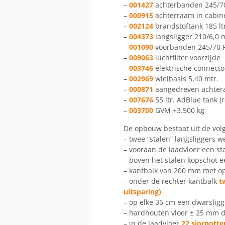
–
001427
achterbanden 245/70
–
000915
achterraam in cabin
–
002124
brandstoftank 185 lt
–
004373
langsligger 210/6,0
–
001090
voorbanden 245/70 R
–
009063
luchtfilter voorzijde
–
003746
elektrische connecto
–
002969
wielbasis 5,40 mtr.
–
000871
aangedreven achtera
–
007676
55 ltr. AdBlue tank (
–
003700
GVM +3.500 kg
De opbouw bestaat uit de vol
– twee “stalen” langsliggers 
– vooraan de laadvloer een s
– boven het stalen kopschot e
– kantbalk van 200 mm met o
– onder de rechter kantbalk
t
uitsparing)
– op elke 35 cm een dwarsligg
– hardhouten vloer ± 25 mm d
– in de laadvloer
22 sjorpotte