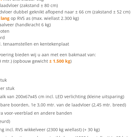
laadvloer (zakstand ± 80 cm)
dvloer dubbel geknikt aflopend naar ± 66 cm (zakstand ± 52 cm)
 lang
op RVS as (max. wiellast 2.300 kg)
aalveer (handkracht 6 kg)
poten
ord
cl. tenaamstellen en kentekenplaat
oering bieden wij u aan met een bakmaat van:
40 mtr.) (opbouw gewicht
± 1.500 kg
)
stuk
er stuk
alk van 200x67x45 cm incl. LED verlichting (kleine uitsparing)
are boorden, 1e 3,00 mtr. van de laadvloer (2,45 mtr. breed)
tra voor-veerblad en andere banden
eurd)
ng incl. RVS wikkelveer (2300 kg wiellast) (+ 30 kg)