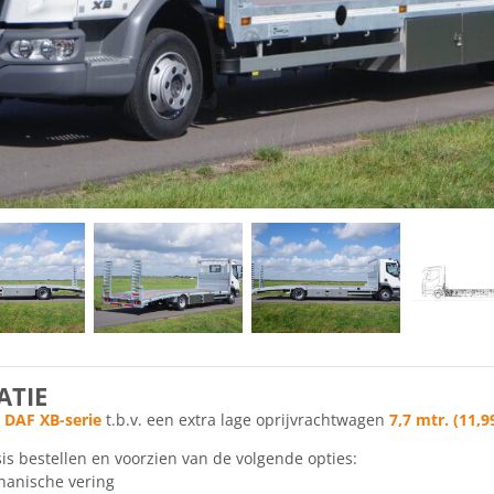
TIE
n
DAF XB-serie
t.b.v. een extra lage oprijvrachtwagen
7,7 mtr.
(11,9
is bestellen en voorzien van de volgende opties:
anische vering