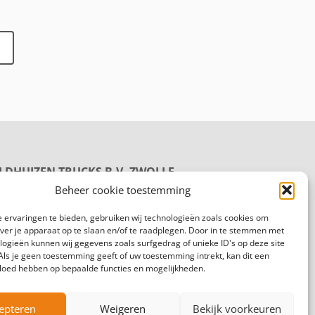
LDHUIZEN TRUCKS B.V. ZWOLLE
oductie
Beheer cookie toestemming
rmelenweg 158
8 PL Zwolle
 ervaringen te bieden, gebruiken wij technologieën zoals cookies om
gemeen:
088 625 96 00
over je apparaat op te slaan en/of te raadplegen. Door in te stemmen met
logieën kunnen wij gegevens zoals surfgedrag of unieke ID's op deze site
Als je geen toestemming geeft of uw toestemming intrekt, kan dit een
vloed hebben op bepaalde functies en mogelijkheden.
epteren
Weigeren
Bekijk voorkeuren