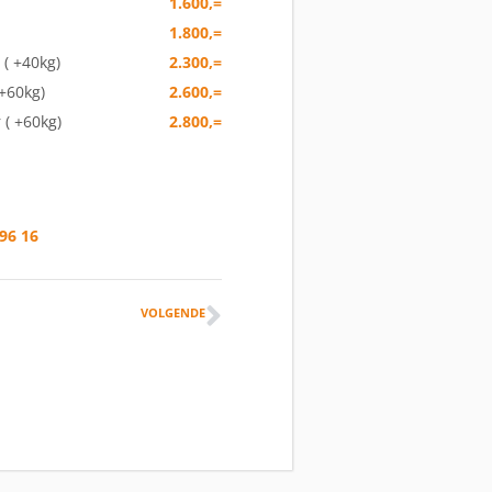
1.600,=
1.800,=
 ( +40kg)
2.300,=
 +60kg)
2.600,=
 ( +60kg)
2.800,=
96 16
VOLGENDE