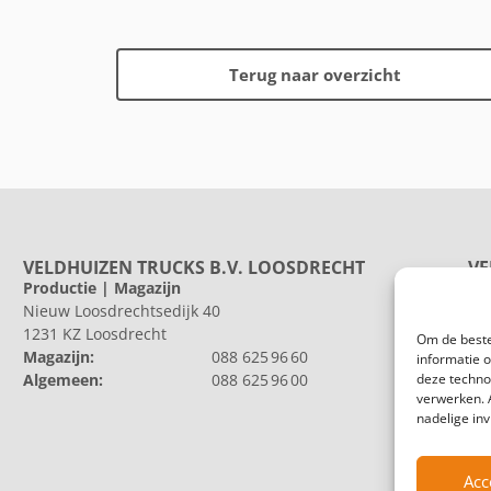
Terug naar overzicht
VELDHUIZEN TRUCKS B.V. LOOSDRECHT
VE
Productie | Magazijn
Pr
Nieuw Loosdrechtsedijk 40
He
1231 KZ Loosdrecht
802
Om de beste
Magazijn:
088 625 96 60
Al
informatie 
deze techno
Algemeen:
088 625 96 00
verwerken. 
nadelige in
Acc