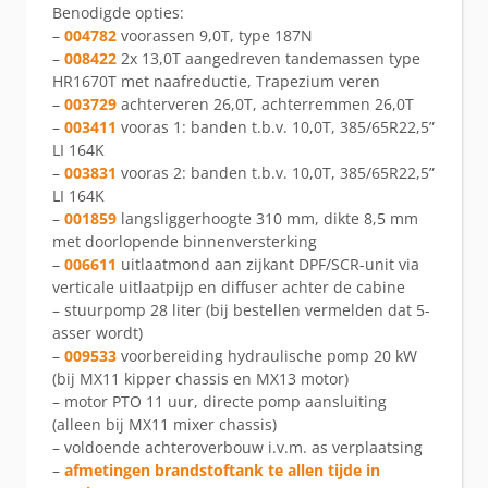
Benodigde opties:
–
004782
voorassen 9,0T, type 187N
–
008422
2x 13,0T aangedreven tandemassen type
HR1670T met naafreductie, Trapezium veren
–
003729
achterveren 26,0T, achterremmen 26,0T
–
003411
vooras 1: banden t.b.v. 10,0T, 385/65R22,5”
LI 164K
–
003831
vooras 2: banden t.b.v. 10,0T, 385/65R22,5”
LI 164K
–
001859
langsliggerhoogte 310 mm, dikte 8,5 mm
met doorlopende binnenversterking
–
006611
uitlaatmond aan zijkant DPF/SCR-unit via
verticale uitlaatpijp en diffuser achter de cabine
– stuurpomp 28 liter (bij bestellen vermelden dat 5-
asser wordt)
–
009533
voorbereiding hydraulische pomp 20 kW
(bij MX11 kipper chassis en MX13 motor)
– motor PTO 11 uur, directe pomp aansluiting
(alleen bij MX11 mixer chassis)
– voldoende achteroverbouw i.v.m. as verplaatsing
–
afmetingen brandstoftank te allen tijde in