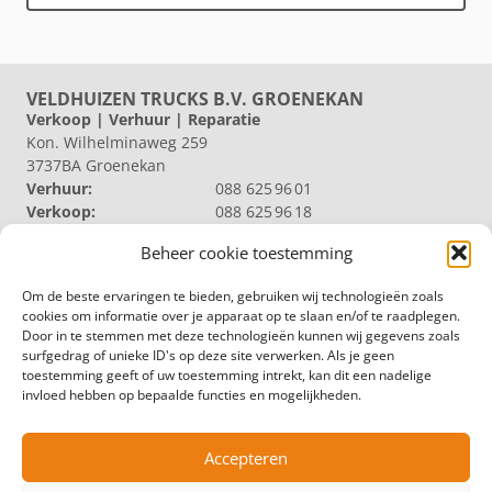
VELDHUIZEN TRUCKS B.V. GROENEKAN
Verkoop | Verhuur | Reparatie
Kon. Wilhelminaweg 259
3737BA Groenekan
Verhuur:
088 625 96 01
Verkoop:
088 625 96 18
Reparatie:
088 625 96 09
Beheer cookie toestemming
Algemeen:
088 625 96 00
VELDHUIZEN TRUCKS B.V. LOOSDRECHT
Om de beste ervaringen te bieden, gebruiken wij technologieën zoals
Productie | Magazijn
cookies om informatie over je apparaat op te slaan en/of te raadplegen.
Nieuw Loosdrechtsedijk 40
Door in te stemmen met deze technologieën kunnen wij gegevens zoals
1231 KZ Loosdrecht
surfgedrag of unieke ID's op deze site verwerken. Als je geen
Magazijn:
088 625 96 60
toestemming geeft of uw toestemming intrekt, kan dit een nadelige
Algemeen:
088 625 96 00
invloed hebben op bepaalde functies en mogelijkheden.
VELDHUIZEN TRUCKS B.V. ZWOLLE
Productie
Hermelenweg 158
Accepteren
8028 PL Zwolle