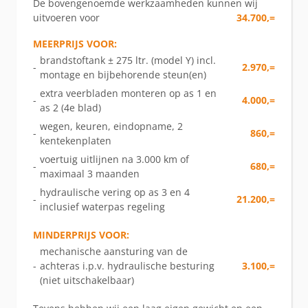
De bovengenoemde werkzaamheden kunnen wij
uitvoeren voor
34.700,=
MEERPRIJS VOOR:
brandstoftank ± 275 ltr. (model Y) incl.
-
2.970,=
montage en bijbehorende steun(en)
extra veerbladen monteren op as 1 en
-
4.000,=
as 2 (4e blad)
wegen, keuren, eindopname, 2
-
860,=
kentekenplaten
voertuig uitlijnen na 3.000 km of
-
680,=
maximaal 3 maanden
hydraulische vering op as 3 en 4
-
21.200,=
inclusief waterpas regeling
MINDERPRIJS VOOR:
mechanische aansturing van de
-
achteras i.p.v. hydraulische besturing
3.100,=
(niet uitschakelbaar)