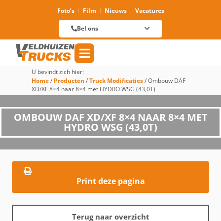
Foto’s
Film
Nieuws
Vacatures
Verhuur
088 625 96 01
Magazijn
Bel ons
088 625 96 60
Reparatie
088 625 96 09
Verkoop
088 625 96 18
Algemeen
088 625 96 00
U bevindt zich hier:
Home
/
Producten
/
Truck Modificaties
/
Ombouw DAF
XD/XF 8×4 naar 8×4 met HYDRO WSG (43,0T)
OMBOUW DAF XD/XF 8×4 NAAR 8×4 MET
HYDRO WSG (43,0T)
Print deze pagina
Terug naar overzicht