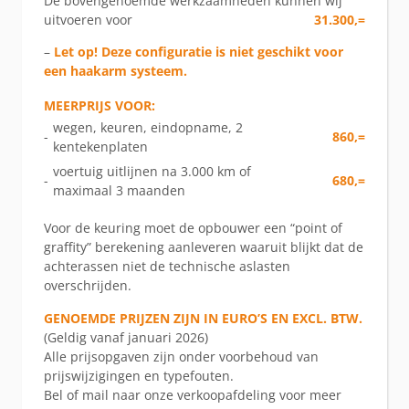
De bovengenoemde werkzaamheden kunnen wij
uitvoeren voor
31.300,=
–
Let op! Deze configuratie is niet geschikt voor
een haakarm systeem.
MEERPRIJS VOOR:
wegen, keuren, eindopname, 2
-
860,=
kentekenplaten
voertuig uitlijnen na 3.000 km of
-
680,=
maximaal 3 maanden
Voor de keuring moet de opbouwer een “point of
graffity” berekening aanleveren waaruit blijkt dat de
achterassen niet de technische aslasten
overschrijden.
GENOEMDE PRIJZEN ZIJN IN EURO’S EN EXCL. BTW.
(Geldig vanaf januari 2026)
Alle prijsopgaven zijn onder voorbehoud van
prijswijzigingen en typefouten.
Bel of mail naar onze verkoopafdeling voor meer