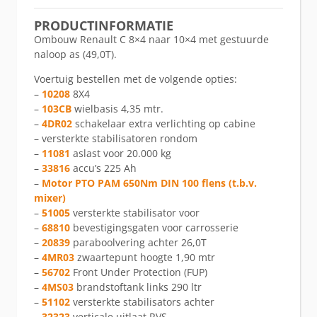
PRODUCTINFORMATIE
Ombouw Renault C 8×4 naar 10×4 met gestuurde
naloop as (49,0T).
Voertuig bestellen met de volgende opties:
–
10208
8X4
–
103CB
wielbasis 4,35 mtr.
–
4DR02
schakelaar extra verlichting op cabine
– versterkte stabilisatoren rondom
–
11081
aslast voor 20.000 kg
–
33816
accu’s 225 Ah
–
Motor PTO PAM 650Nm DIN 100 flens (t.b.v.
mixer)
–
51005
versterkte stabilisator voor
–
68810
bevestigingsgaten voor carrosserie
–
20839
paraboolvering achter 26,0T
–
4MR03
zwaartepunt hoogte 1,90 mtr
–
56702
Front Under Protection (FUP)
–
4MS03
brandstoftank links 290 ltr
–
51102
versterkte stabilisators achter
–
32323
verticale uitlaat RVS