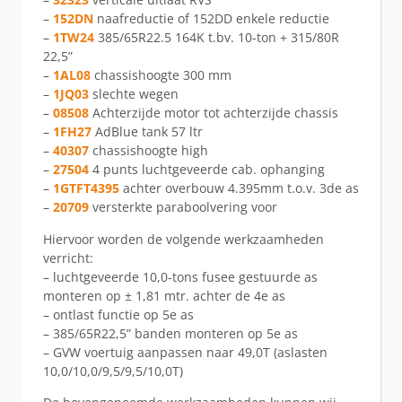
–
152DN
naafreductie of 152DD enkele reductie
–
1TW24
385/65R22.5 164K t.bv. 10-ton + 315/80R
22,5”
–
1AL08
chassishoogte 300 mm
–
1JQ03
slechte wegen
–
08508
Achterzijde motor tot achterzijde chassis
–
1FH27
AdBlue tank 57 ltr
–
40307
chassishoogte high
–
27504
4 punts luchtgeveerde cab. ophanging
–
1GTFT4395
achter overbouw 4.395mm t.o.v. 3de as
–
20709
versterkte paraboolvering voor
Hiervoor worden de volgende werkzaamheden
verricht:
– luchtgeveerde 10,0-tons fusee gestuurde as
monteren op ± 1,81 mtr. achter de 4e as
– ontlast functie op 5e as
– 385/65R22,5” banden monteren op 5e as
– GVW voertuig aanpassen naar 49,0T (aslasten
10,0/10,0/9,5/9,5/10,0T)