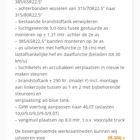
385/65R22,5”
– achterbanden wisselen van 315/70R22,5” naar
315/80R22,5”
– bestaande brandstoftank verwijderen
– luchtgeveerde 9,0-tons fusee gestuurde as
monteren op ± 1,31 mtr. achter de 2e as
– 385/65R22,5” banden monteren op 3e as
– as uitvoeren met heffunctie (± 18 cm) met
lastafhankelijke hef en daalfunctie (beladen tot 30
km/u)
– luchtketels en accubakken verplaatsen in nieuw te
maken steunen
– brandstoftank ± 290 ltr. (model Y) incl. montage
aan linkerzijde tussen as 1 en 2 met bijbehorende
steun(en) en
verplaatsing ad-blue tank.
– GVW voertuig aanpassen naar 46,0T (aslasten
10,0/9,0/9,0/9,0/9,0T)
– vangmuil plaatsen op 8,0 mtr. t.o.v. voorzijde truck
De bovengenoemde werkzaamheden kunnen wij
uitvoeren voor
39.300,=