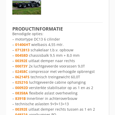
PRODUCTINFORMATIE
Benodigde opties:
– motortype DC13 6 cilinder
–
01406HT
wielbasis 4,55 mtr.
–
0712813
schakelaar t.b.v. opbouw
–
00458D
chassisbalk 9,5 mm + 8,0 mm
–
00392E
uitlaat demper naar rechts
–
00073Y
2x luchtgeveerde voorassen 9,0T
–
02458C
compressor met verhoogde opbrengst
–
06214FS
technisch treingewicht 60,0T
–
02521G
luchtgeveerde cabine ophanging
–
00092D
versterkte stabilisator op as 1 en as 2
–
08358A
flexibele aslast overheveling
–
8391B
Innerliner in achteroverbouw
– technische aslasten 9+9+13+13
–
00392E
uitlaat demper rechts tussen as 1 en 2
–
04932A
voorbumper PO