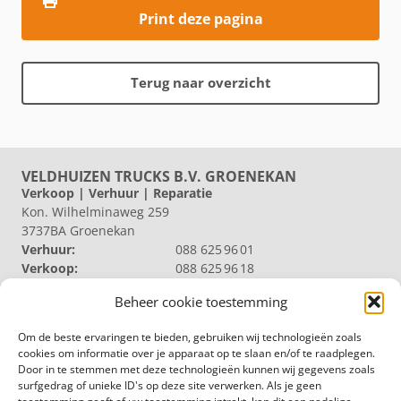
Print deze pagina
Terug naar overzicht
VELDHUIZEN TRUCKS B.V. GROENEKAN
Verkoop | Verhuur | Reparatie
Kon. Wilhelminaweg 259
3737BA Groenekan
Verhuur:
088 625 96 01
Verkoop:
088 625 96 18
Reparatie:
088 625 96 09
Beheer cookie toestemming
Algemeen:
088 625 96 00
VELDHUIZEN TRUCKS B.V. LOOSDRECHT
Om de beste ervaringen te bieden, gebruiken wij technologieën zoals
Productie | Magazijn
cookies om informatie over je apparaat op te slaan en/of te raadplegen.
Nieuw Loosdrechtsedijk 40
Door in te stemmen met deze technologieën kunnen wij gegevens zoals
1231 KZ Loosdrecht
surfgedrag of unieke ID's op deze site verwerken. Als je geen
Magazijn:
088 625 96 60