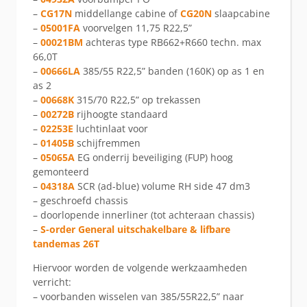
–
CG17N
middellange cabine of
CG20N
slaapcabine
–
05001FA
voorvelgen 11,75 R22,5”
–
00021BM
achteras type RB662+R660 techn. max
66,0T
–
00666LA
385/55 R22,5” banden (160K) op as 1 en
as 2
–
00668K
315/70 R22,5” op trekassen
–
00272B
rijhoogte standaard
–
02253E
luchtinlaat voor
–
01405B
schijfremmen
–
05065A
EG onderrij beveiliging (FUP) hoog
gemonteerd
–
04318A
SCR (ad-blue) volume RH side 47 dm3
– geschroefd chassis
– doorlopende innerliner (tot achteraan chassis)
–
S-order General uitschakelbare & lifbare
tandemas 26T
Hiervoor worden de volgende werkzaamheden
verricht:
– voorbanden wisselen van 385/55R22,5” naar