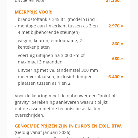
uitvoeren voor
31.300,=
MEERPRIJS VOOR:
brandstoftank ± 345 ltr. (model Y) incl.
-
montage aan linkerkant tussen as 3 en
2.970,=
4 met bijbehorende steun(en)
wegen, keuren, eindopname, 2
-
860,=
kentekenplaten
voertuig uitlijnen na 3.000 km of
-
680,=
maximaal 3 maanden
uitvoering met V8, tandemstel 300 mm
-
meer verplaatsen, inclusief demper
6.400,=
plaatsen tussen as 1 en 2
Voor de keuring moet de opbouwer een “point of
gravity” berekening aanleveren waaruit blijkt
dat de assen niet de technische as lasten
overschrijden.
GENOEMDE PRIJZEN ZIJN IN EURO’S EN EXCL. BTW.
(Geldig vanaf januari 2026)