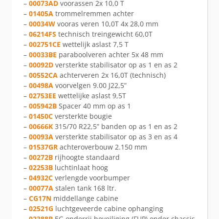
–
00073AD
voorassen 2x 10,0 T
–
01405A
trommelremmen achter
–
00034W
vooras veren 10,0T 4x 28,0 mm
–
06214FS
technisch treingewicht 60,0T
–
002751CE
wettelijk aslast 7,5 T
–
00033BE
paraboolveren achter 5x 48 mm
–
00092D
versterkte stabilisator op as 1 en as 2
–
00552CA
achterveren 2x 16,0T (technisch)
–
00498A
voorvelgen 9.00 J22,5”
–
02753EE
wettelijke aslast 9,5T
–
005942B
Spacer 40 mm op as 1
–
01450C
versterkte bougie
–
00666K
315/70 R22,5” banden op as 1 en as 2
–
00093A
versterkte stabilisator op as 3 en as 4
–
01537GR
achteroverbouw 2.150 mm
–
00272B
rijhoogte standaard
–
02253B
luchtinlaat hoog
–
04932C
verlengde voorbumper
–
00077A
stalen tank 168 ltr.
–
CG17N
middellange cabine
–
02521G
luchtgeveerde cabine ophanging
–
02388B
EG onderrij beveiliging (FUP) onder chassis