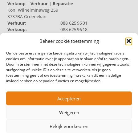
Verkoop | Verhuur | Reparatie
Kon. Wilhelminaweg 259
3737BA Groenekan
Verhuur:
088 625 96 01
Verkoop:
088 625 96 18
Reparatie:
088 625 96 09
Beheer cookie toestemming
Algemeen:
088 625 96 00
VELDHUIZEN TRUCKS B.V. LOOSDRECHT
Om de beste ervaringen te bieden, gebruiken wij technologieën zoals
Productie | Magazijn
cookies om informatie over je apparaat op te slaan en/of te raadplegen.
Nieuw Loosdrechtsedijk 40
Door in te stemmen met deze technologieën kunnen wij gegevens zoals
1231 KZ Loosdrecht
surfgedrag of unieke ID's op deze site verwerken. Als je geen
Magazijn:
088 625 96 60
toestemming geeft of uw toestemming intrekt, kan dit een nadelige
Algemeen:
088 625 96 00
invloed hebben op bepaalde functies en mogelijkheden.
VELDHUIZEN TRUCKS B.V. ZWOLLE
Productie
Hermelenweg 158
Accepteren
8028 PL Zwolle
Algemeen:
088 625 96 00
Weigeren
© Copyright – Veldhuizen Trucks
Bekijk voorkeuren
Leveringsvoorwaarden
Algemene voorwaarden