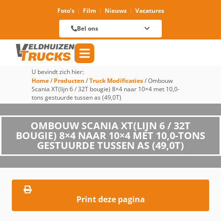
Foto’s
Film
Nieuws
Vacatures
Verhuur
088 625 96 01
Magazijn
Bel ons
088 625 96 60
Reparatie
088 625 96 09
Verkoop
088 625 96 18
Algemeen
088 625 96 00
U bevindt zich hier:
Home
/
Producten
/
Truck Modificaties
/
Ombouw
Scania XT(lijn 6 / 32T bougie) 8×4 naar 10×4 met 10,0-
tons gestuurde tussen as (49,0T)
OMBOUW SCANIA XT(LIJN 6 / 32T
BOUGIE) 8×4 NAAR 10×4 MET 10,0-TONS
GESTUURDE TUSSEN AS (49,0T)
Print deze pagina