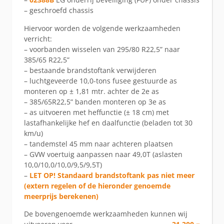
– geschroefd chassis
Hiervoor worden de volgende werkzaamheden
verricht:
– voorbanden wisselen van 295/80 R22,5” naar
385/65 R22,5”
– bestaande brandstoftank verwijderen
– luchtgeveerde 10,0-tons fusee gestuurde as
monteren op ± 1,81 mtr. achter de 2e as
– 385/65R22,5” banden monteren op 3e as
– as uitvoeren met heffunctie (± 18 cm) met
lastafhankelijke hef en daalfunctie (beladen tot 30
km/u)
– tandemstel 45 mm naar achteren plaatsen
– GVW voertuig aanpassen naar 49,0T (aslasten
10,0/10,0/10,0/9,5/9,5T)
–
LET OP! Standaard brandstoftank pas niet meer
(extern regelen of de hieronder genoemde
meerprijs berekenen)
De bovengenoemde werkzaamheden kunnen wij