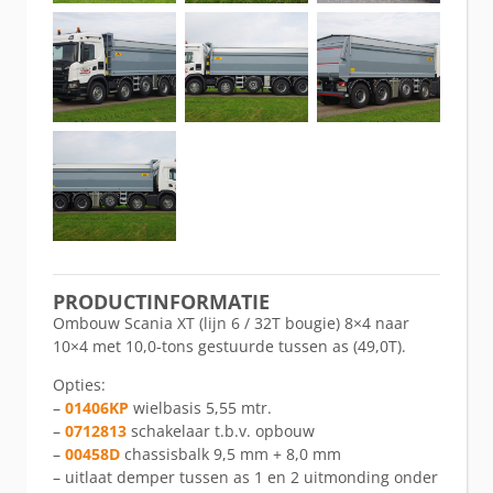
PRODUCTINFORMATIE
Ombouw Scania XT (lijn 6 / 32T bougie) 8×4 naar
10×4 met 10,0-tons gestuurde tussen as (49,0T).
Opties:
–
01406KP
wielbasis 5,55 mtr.
–
0712813
schakelaar t.b.v. opbouw
–
00458D
chassisbalk 9,5 mm + 8,0 mm
– uitlaat demper tussen as 1 en 2 uitmonding onder