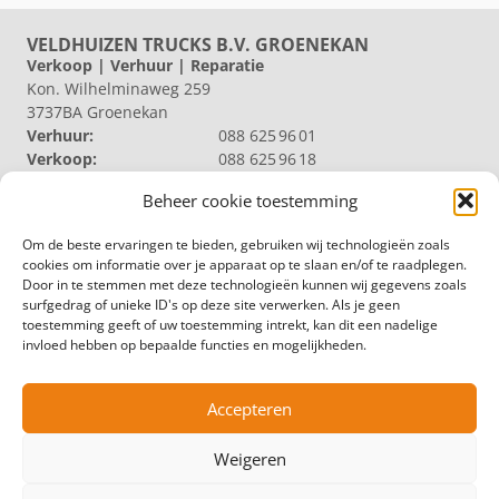
VELDHUIZEN TRUCKS B.V. GROENEKAN
Verkoop | Verhuur | Reparatie
Kon. Wilhelminaweg 259
3737BA Groenekan
Verhuur:
088 625 96 01
Verkoop:
088 625 96 18
Reparatie:
088 625 96 09
Beheer cookie toestemming
Algemeen:
088 625 96 00
VELDHUIZEN TRUCKS B.V. LOOSDRECHT
Om de beste ervaringen te bieden, gebruiken wij technologieën zoals
Productie | Magazijn
cookies om informatie over je apparaat op te slaan en/of te raadplegen.
Nieuw Loosdrechtsedijk 40
Door in te stemmen met deze technologieën kunnen wij gegevens zoals
1231 KZ Loosdrecht
surfgedrag of unieke ID's op deze site verwerken. Als je geen
Magazijn:
088 625 96 60
toestemming geeft of uw toestemming intrekt, kan dit een nadelige
Algemeen:
088 625 96 00
invloed hebben op bepaalde functies en mogelijkheden.
VELDHUIZEN TRUCKS B.V. ZWOLLE
Productie
Hermelenweg 158
Accepteren
8028 PL Zwolle
Algemeen:
088 625 96 00
Weigeren