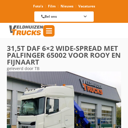
Foto’s
Film
Nieuws
Vacatures
Verhuur
088 625 96 01
Magazijn
Bel ons
088 625 96 60
Reparatie
088 625 96 09
Verkoop
088 625 96 18
Algemeen
088 625 96 00
31,5T DAF 6×2 WIDE-SPREAD MET
PALFINGER 65002 VOOR ROOY EN
FIJNAART
geleverd door TB