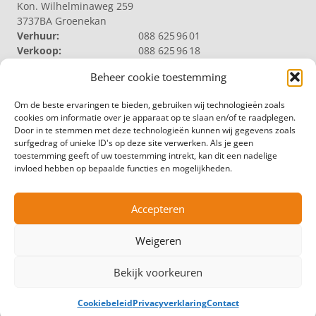
Kon. Wilhelminaweg 259
3737BA Groenekan
Verhuur:
088 625 96 01
Verkoop:
088 625 96 18
Reparatie:
088 625 96 09
Beheer cookie toestemming
Algemeen:
088 625 96 00
VELDHUIZEN TRUCKS B.V. LOOSDRECHT
Om de beste ervaringen te bieden, gebruiken wij technologieën zoals
Productie | Magazijn
cookies om informatie over je apparaat op te slaan en/of te raadplegen.
Nieuw Loosdrechtsedijk 40
Door in te stemmen met deze technologieën kunnen wij gegevens zoals
1231 KZ Loosdrecht
surfgedrag of unieke ID's op deze site verwerken. Als je geen
Magazijn:
088 625 96 60
toestemming geeft of uw toestemming intrekt, kan dit een nadelige
Algemeen:
088 625 96 00
invloed hebben op bepaalde functies en mogelijkheden.
VELDHUIZEN TRUCKS B.V. ZWOLLE
Productie
Hermelenweg 158
Accepteren
8028 PL Zwolle
Algemeen:
088 625 96 00
Weigeren
© Copyright – Veldhuizen Trucks
Bekijk voorkeuren
Leveringsvoorwaarden
Algemene voorwaarden
Cookiebeleid
Privacyverklaring
Contact
Privacyverklaring
Cookiebeleid