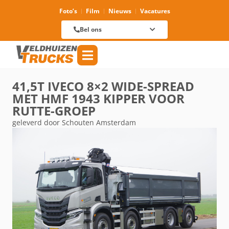
Foto’s
Film
Nieuws
Vacatures
Verhuur
088 625 96 01
Magazijn
Bel ons
088 625 96 60
Reparatie
088 625 96 09
Verkoop
088 625 96 18
Algemeen
088 625 96 00
41,5T IVECO 8×2 WIDE-SPREAD
MET HMF 1943 KIPPER VOOR
RUTTE-GROEP
geleverd door Schouten Amsterdam