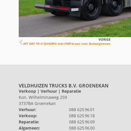
VORIGE
46T DAF 10×4 QUADRO met HMF-kraan voor Buitengewoon
VELDHUIZEN TRUCKS B.V. GROENEKAN
Verkoop | Verhuur | Reparatie
Kon. Wilhelminaweg 259
3737BA Groenekan
Verhuur:
088 625 96 01
Verkoop:
088 625 96 18
Reparatie:
088 625 96 09
Algemeen:
088 625 96 00