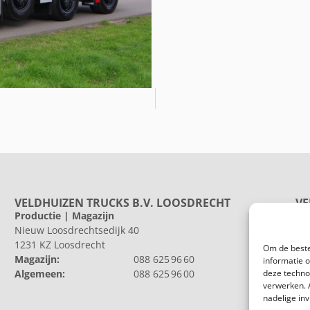
VELDHUIZEN TRUCKS B.V. LOOSDRECHT
VE
Productie | Magazijn
Pr
Nieuw Loosdrechtsedijk 40
He
1231 KZ Loosdrecht
802
Om de beste
Magazijn:
088 625 96 60
Al
informatie 
Algemeen:
088 625 96 00
deze techno
verwerken. 
nadelige in