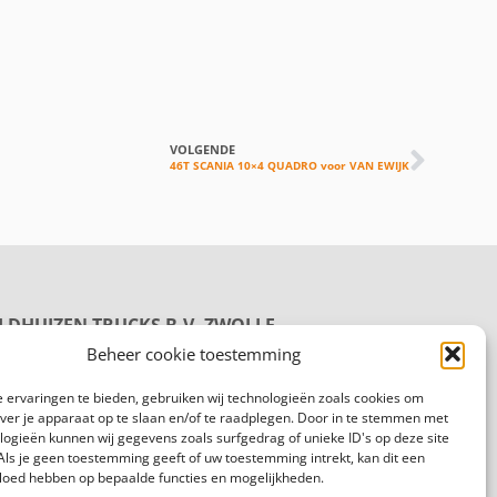
VOLGENDE
46T SCANIA 10×4 QUADRO voor VAN EWIJK
LDHUIZEN TRUCKS B.V. ZWOLLE
oductie
Beheer cookie toestemming
rmelenweg 158
8 PL Zwolle
 ervaringen te bieden, gebruiken wij technologieën zoals cookies om
gemeen:
088 625 96 00
over je apparaat op te slaan en/of te raadplegen. Door in te stemmen met
logieën kunnen wij gegevens zoals surfgedrag of unieke ID's op deze site
Als je geen toestemming geeft of uw toestemming intrekt, kan dit een
vloed hebben op bepaalde functies en mogelijkheden.